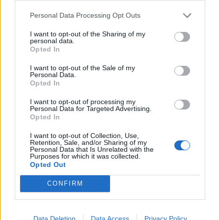
az euróval szemben. EUR/HUF árfolyamának alakulása
Personal Data Processing Opt Outs
Forrás: Portfolio-Teletrader...
I want to opt-out of the Sharing of my
personal data.
KEDVES OLVASÓNK!
Opted In
A keresett cikk a portfolio.hu hírarchívumához
I want to opt-out of the Sale of my
Personal Data.
tartozik, melynek olvasása előfizetéses
Opted In
regisztrációhoz kötött.
I want to opt-out of processing my
Personal Data for Targeted Advertising.
Az előfizetés a következőket tartalmazza:
Opted In
Portfolio.hu teljes cikkarchívum
Kötéslisták: BÉT elmúlt 2 év napon belüli
I want to opt-out of Collection, Use,
Retention, Sale, and/or Sharing of my
kötéslistái
Personal Data that Is Unrelated with the
Purposes for which it was collected.
Opted Out
Előfizetés
CONFIRM
MÁR ELŐFIZETŐNK VAGY?
BEJELENTKEZÉS
Data Deletion
Data Access
Privacy Policy