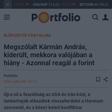
363,17
-0,61%
USD/HUF
314,20
-0,87%
BITCOIN
64 789,45
ELŐFIZETŐI TARTALOM
Megszólalt Kármán András,
kiderült, mekkora valójában a
hiány - Azonnal reagál a forint
Portfolio
2026. július 08. 21:11
Újra nő a feszültség az USA és Irán közt, a
tankerhajók elkezdtek visszafordulni a Hormuzi-
szorosnál, és a közel-keleti konfliktus