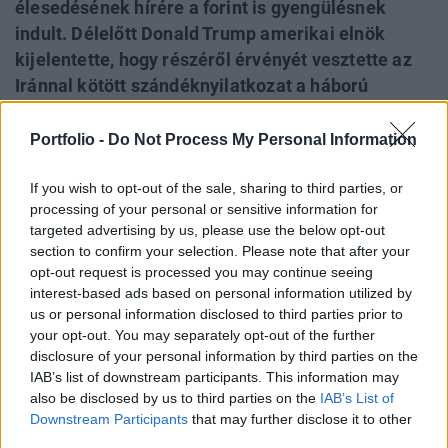
élesedésének hírére a forint is gyengülésnek
indult. Délelőtt Donald Trump amerikai elnök
kijelentette, hogy részéről érvényét vesztette az
Iránnal kötött szándéknyilatkozat a háború
lezárásáról, ami még mélyebbre lökte a hazai
fizetőeszközt. A forintot emellett az is lefelé
Portfolio -
Do Not Process My Personal Information
hajtja, hogy kiderült: a 2026-os költségvetési
If you wish to opt-out of the sale, sharing to third parties, or
hiány a korábban tervezett 3,7 százalék helyett a
processing of your personal or sensitive information for
bruttó hazai termék (GDP) 8,3 százalékát is elérte
targeted advertising by us, please use the below opt-out
volna, ennek ismeretében a kormány augusztus
section to confirm your selection. Please note that after your
végéig módosítja a 2026-os költségvetést,
opt-out request is processed you may continue seeing
amellyel új hiánycélt határoz meg, október végéig
interest-based ads based on personal information utilized by
us or personal information disclosed to third parties prior to
pedig benyújtja a 2027-es költségvetést és
your opt-out. You may separately opt-out of the further
elkészíti a középtávú költségvetési tervet.
disclosure of your personal information by third parties on the
IAB’s list of downstream participants. This information may
2026. július 08. 21:11 Megosztás Tovább javít a forint, de a
also be disclosed by us to third parties on the
IAB’s List of
nap vége így is esés lesz Már csak 0,75 százalékos
Downstream Participants
that may further disclose it to other
esésben van a forint a dollárral, és 0,9 százalékos esésben
third parties.