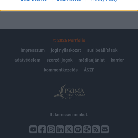
© 2026 Portfolio
impresszum
jogi nyilatkozat
süti beállítások
adatvédelem
szerzői jogok
médiaajánlat
karrier
kommentkezelés
ÁSZF
Itt keressen minket: