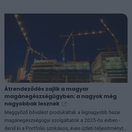
Átrendeződés zajlik a magyar
E
magánegészségügyben: a nagyok még
m
nagyobbak lesznek
f
Meggyőző bővülést produkáltak a legnagyobb hazai
A
magánegészségügyi szolgáltatók a 2025-ös évben -
n
derül ki a Portfolio szokásos, éves üzleti teljesítményt
e