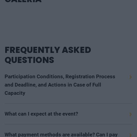
Premed Pharma Kft., Preventrend Kft., Raditec Kft.,
RBH Kft., Richter Gedeon Nyrt., RMC Medical Zrt.,
Roche (Magyarország) Kft., Semmelweis Premium
Szolgáltató és Tanácsadó Kft., Siemens Healtcare
Kft., Stehlich Adrienn, STUDIUM PROSPERO
ALAPÍTVÁNY, Széchényi Alapok Zrt., Szent
Magdolna Magánkórház Kft., Terrorelhárítási
Központ, UD youMED Nonprofit Közhasznú Kft,
Uni-Medicampus Kft., UNION VIG Biztosító Zrt.,
Uniqa Biztosító Zrt, Viatris Healthcare Kft., Wallis
Asset Management Zrt, Wallis Asset Management
Zrt., Whitelab Health Stations Kft, Wolf Theiss
Faludi Ügyvédi Iroda, XEREZ Bt.
FREQUENTLY ASKED