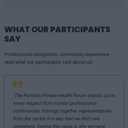
2GetSolution Kft., 3T Research Kft, Affidea
Magyarország Kft., Alfa Vienna Insurance Group
Biztosító Zrt., Allianz Hungária Zrt., ARBELI Kft.,
WHAT OUR PARTICIPANTS
Bayer Hungaria Kft, Beauty Concept Kft., Budai
SAY
Egészségközpont Zrt., Budai Szemészeti Központ,
Carbyne Kft., Chief Antidote Gyógyszer-
nagykereskedelmi Zrt., Comesa Budapest Kft.,
Professional recognition, community, experience –
Debreceni Egyetem, Dentons Réczicza Ügyvédi
read what our participants said about us!
Iroda, Dr. Rose Magánkórház Kft., Dr. Weidinger
Kinga egyéni ügyvéd, Duna Life Group Zrt., Egis
Gyógyszergyár Zrt., Endomedix Kft., ERGONOM
Munkavédelmi Szolgáltató Kft., EUROLEASING Zrt,
"The Portfolio Private Health Forum stands out in
Eye-Dent Hungary Kft., Focus Ventures Zrt,
every respect from similar professional
FUJIFILM Hungary Kft., Generali Biztosító Zrt.,
conferences. It brings together representatives
Geomedical Orvosi Kft., Global Assistance Kft,
Green Lab Magyarország Mérnöki Iroda Kft.,
from the sector in a way that we don't see
Groupama Biztosító Zrt, GS1 Magyarország
elsewhere. Seeing this value is why we have