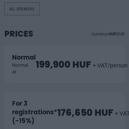
ALL SPEAKERS
PRICES
Currency:
HUF
|
EUR
Normal
199,900 HUF
+ VAT/person
Normal
ár
For 3
176,650 HUF
registrations*
+ VA
(-15%)