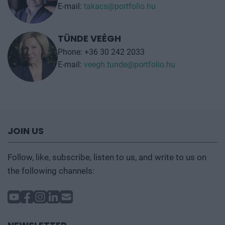
SPONSORSHIP
ZOLTÁN SCHULTZ
key account sales partner
Phone: +36 20 319 9024
E-mail:
schultz@portfolio.hu
SÁNDOR TAKÁCS
Commercial Director
E-mail:
takacs@portfolio.hu
TÜNDE VEÉGH
Phone: +36 30 242 2033
E-mail:
veegh.tunde@portfolio.hu