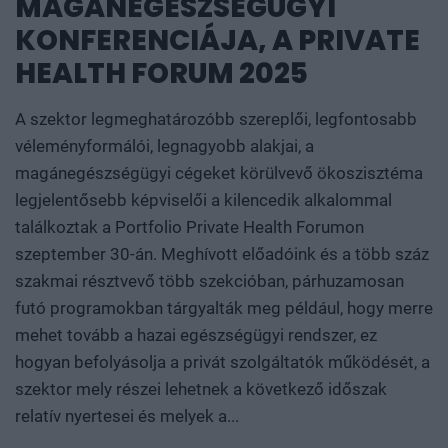
MAGÁNEGÉSZSÉGÜGYI
KONFERENCIÁJA, A PRIVATE
HEALTH FORUM 2025
A szektor legmeghatározóbb szereplői, legfontosabb
véleményformálói, legnagyobb alakjai, a
magánegészségügyi cégeket körülvevő ökoszisztéma
legjelentősebb képviselői a kilencedik alkalommal
találkoztak a Portfolio Private Health Forumon
szeptember 30-án. Meghívott előadóink és a több száz
szakmai résztvevő több szekcióban, párhuzamosan
futó programokban tárgyalták meg például, hogy merre
mehet tovább a hazai egészségügyi rendszer, ez
hogyan befolyásolja a privát szolgáltatók működését, a
szektor mely részei lehetnek a következő időszak
relatív nyertesei és melyek a...