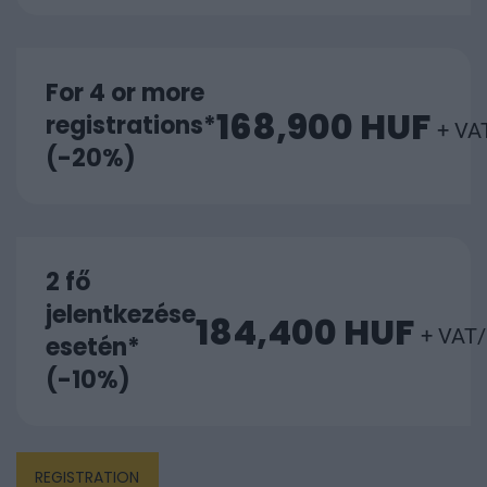
For 4 or more
168,900 HUF
registrations*
+ VA
(-20%)
2 fő
jelentkezése
184,400 HUF
+ VAT/
esetén*
(-10%)
REGISTRATION