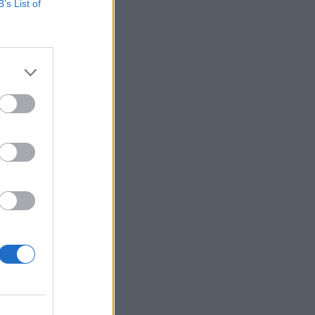
B’s List of
múlt héten az USA-
zôi várakozásokból
kozásokat meghaladó
izetéses