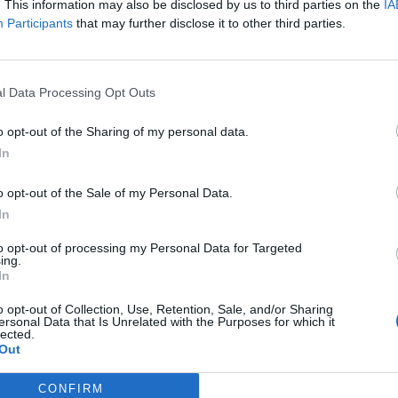
. This information may also be disclosed by us to third parties on the
IA
ett az újonnan munkanélküli segélyért folyamodók száma az el
Participants
that may further disclose it to other third parties.
l haladta meg az azt megelôzô hét 275,000 fôs adatát. Az elem
alapján 285,000 új munkanélkülire lehetett számítani. A vára
úlkereslet mérsékelt enyhülésére utal. A folyamatosan...
l Data Processing Opt Outs
ASÓNK!
o opt-out of the Sharing of my personal data.
In
a portfolio.hu hírarchívumához tartozik, melynek olvasása előf
ötött.
o opt-out of the Sale of my Personal Data.
In
övetkezőket tartalmazza:
 teljes cikkarchívum
to opt-out of processing my Personal Data for Targeted
 BÉT elmúlt 2 év napon belüli
ing.
In
o opt-out of Collection, Use, Retention, Sale, and/or Sharing
ersonal Data that Is Unrelated with the Purposes for which it
Előfizetés
lected.
Out
CONFIRM
NK VAGY?
BEJELENTKEZÉS