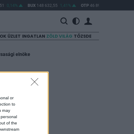
51
0,14%
BUX
148 632,55
1,41%
OTP
46 890
2,16%
MOL
SOK
ÜZLET
INGATLAN
ZÖLD VILÁG
TŐZSDE
rsasági elnöke
g heti
sonal or
ection to
ou may
 personal
out of the
 downstream