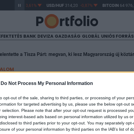
HUF
363,17
-0,61%
USD/HUF
314,20
-0,87%
BITCOIN
64 976,
EFEKTETÉS
BANK
DEVIZA
GAZDASÁG
GLOBÁL
UNIÓS FORRÁ
elentette a Tisza Párt: megvan, ki lesz Magyarország új köztá
TALOM
ok feletti a munkanélkülisé
-
Do Not Process My Personal Information
e az USA-ban
to opt-out of the sale, sharing to third parties, or processing of your per
formation for targeted advertising by us, please use the below opt-out s
r selection. Please note that after your opt-out request is processed y
eing interest-based ads based on personal information utilized by us or
5:15
disclosed to third parties prior to your opt-out. You may separately opt-
losure of your personal information by third parties on the IAB’s list of