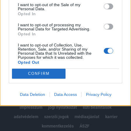
Portfolio.hu teljes cikkarchívum
I want to opt-out of the Sale of my
Personal Data.
Kötéslisták: BÉT elmúlt 2 év napon belüli
Opted In
kötéslistái
I want to opt-out of processing my
Personal Data for Targeted Advertising.
Előfizetés
Opted In
I want to opt-out of Collection, Use,
Retention, Sale, and/or Sharing of my
MÁR ELŐFIZETŐNK VAGY?
BEJELENTKEZÉS
Personal Data that Is Unrelated with the
Purposes for which it was collected.
Opted Out
CONFIRM
Data Deletion
Data Access
Privacy Policy
© 2026 Portfolio
impresszum
jogi nyilatkozat
süti beállítások
adatvédelem
szerzői jogok
médiaajánlat
karrier
kommentkezelés
ÁSZF