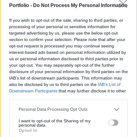
12.1%-os volt, melyen belül a belföldi értékesítési
Portfolio -
Do Not Process My Personal Information
árak 14.8%-kal, míg az exportértékesítési árak
9.2%-kal emelkedtek.
If you wish to opt-out of the sale, sharing to third parties, or
processing of your personal or sensitive information for
Ezzel a termelôi áraknál továbbra sem állt vissza a
targeted advertising by us, please use the below opt-out
csökkenô árnövekedési ütem.Júniusban az éves
section to confirm your selection. Please note that after your
áremelkedés a termelôi árindex esetében 11.6%-os volt, az
opt-out request is processed you may continue seeing
exportértékesítésben 9.6%, a belsöldi értékesítésben pedig
interest-based ads based on personal information utilized by
us or personal information disclosed to third parties prior to
13.5%. Az exportértékesítés árnövekedése az elmúlt két
your opt-out. You may separately opt-out of the further
hónapban lassulást mutatott, azonban a belföldi
disclosure of your personal information by third parties on the
értékesítésben továbbra is igen magas...
IAB’s list of downstream participants. This information may
also be disclosed by us to third parties on the
IAB’s List of
Downstream Participants
that may further disclose it to other
KEDVES OLVASÓNK!
third parties.
A keresett cikk a portfolio.hu hírarchívumához
Personal Data Processing Opt Outs
tartozik, melynek olvasása előfizetéses
regisztrációhoz kötött.
I want to opt-out of the Sharing of my
personal data.
Opted In
Az előfizetés a következőket tartalmazza: