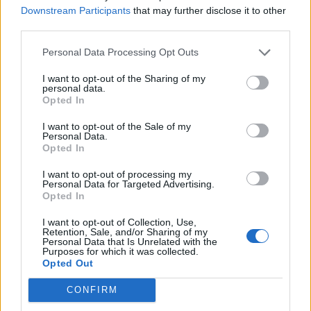
deficitjének mérséklôdéséhez kapcsolható, amelyre mögött
Downstream Participants
that may further disclose it to other
az általános európai konjunktúra és az orosz piac
third parties.
feléledése miatti növekvô exportkereslet szolgálhat
Personal Data Processing Opt Outs
magyarázatul.A hiány az elsô 7 hónapban 6.312 mrd USD-t
tett ki, mely meghaladja a tavalyi év azonos idôszakának
I want to opt-out of the Sharing of my
6.07 mrd USD-s értékét. A 12 hónapos kumulatív...
personal data.
Opted In
I want to opt-out of the Sale of my
KEDVES OLVASÓNK!
Personal Data.
Opted In
A keresett cikk a portfolio.hu hírarchívumához
tartozik, melynek olvasása előfizetéses
I want to opt-out of processing my
Personal Data for Targeted Advertising.
regisztrációhoz kötött.
Opted In
Az előfizetés a következőket tartalmazza:
I want to opt-out of Collection, Use,
Retention, Sale, and/or Sharing of my
Portfolio.hu teljes cikkarchívum
Personal Data that Is Unrelated with the
Purposes for which it was collected.
Kötéslisták: BÉT elmúlt 2 év napon belüli
Opted Out
kötéslistái
CONFIRM
Előfizetés