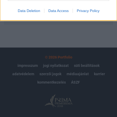
Data Deletion
Data Access
Privacy Policy
MÁR ELŐFIZETŐNK VAGY?
BEJELENTKEZÉS
© 2026 Portfolio
impresszum
jogi nyilatkozat
süti beállítások
adatvédelem
szerzői jogok
médiaajánlat
karrier
kommentkezelés
ÁSZF