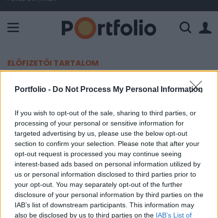
A Paksi Atomerőmű összteljesítménye 225 MW. A Duna vízállá
ELŐFIZETŐI TARTALOM
Kedvezô jelek a lengyel folyó
Portfolio -
Do Not Process My Personal Information
mérlegben
If you wish to opt-out of the sale, sharing to third parties, or
processing of your personal or sensitive information for
Portfolio
targeted advertising by us, please use the below opt-out
2000. szeptember 05. 08:32
section to confirm your selection. Please note that after your
opt-out request is processed you may continue seeing
676 m USD-t tett ki júliusban a lengyel folyó
interest-based ads based on personal information utilized by
us or personal information disclosed to third parties prior to
fizetési mérleg hiánya a júniusi 860 m USD után
your opt-out. You may separately opt-out of the further
(az elemzôk 750 m USD körüli értéket vártak).
disclosure of your personal information by third parties on the
IAB’s list of downstream participants. This information may
A hiány csökkenése elsôsorban a kereskedelmi mérleg
also be disclosed by us to third parties on the
IAB’s List of