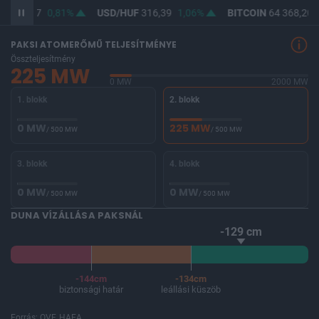
UF
364,67
0,81%
USD/HUF
316,39
1,06%
BITCOIN
64 368,20
PAKSI ATOMERŐMŰ TELJESÍTMÉNYE
Összteljesítmény
225 MW
0 MW
2000 MW
1. blokk
2. blokk
0 MW
225 MW
/ 500 MW
/ 500 MW
3. blokk
4. blokk
0 MW
0 MW
/ 500 MW
/ 500 MW
DUNA VÍZÁLLÁSA PAKSNÁL
-129 cm
-144cm
-134cm
biztonsági határ
leállási küszöb
Forrás: OVF, HAEA