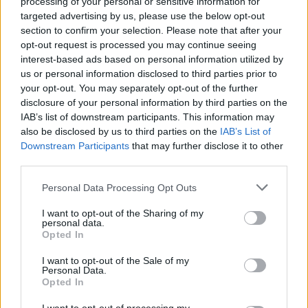
hamarosan megkezdi a reformokra szoruló energiaszektor
processing of your personal or sensitive information for
vizsgálatát és áttekinti a kormány előzetes terveit. A
targeted advertising by us, please use the below opt-out
section to confirm your selection. Please note that after your
kormány kész minden épkézláb javaslatot megfontolni a
opt-out request is processed you may continue seeing
sikeres átalakítás érdekében. Az 50 éves rekordnak...
interest-based ads based on personal information utilized by
us or personal information disclosed to third parties prior to
your opt-out. You may separately opt-out of the further
KEDVES OLVASÓNK!
disclosure of your personal information by third parties on the
IAB’s list of downstream participants. This information may
A keresett cikk a portfolio.hu hírarchívumához
also be disclosed by us to third parties on the
IAB’s List of
tartozik, melynek olvasása előfizetéses
Downstream Participants
that may further disclose it to other
regisztrációhoz kötött.
third parties.
Az előfizetés a következőket tartalmazza:
Personal Data Processing Opt Outs
Portfolio.hu teljes cikkarchívum
Kötéslisták: BÉT elmúlt 2 év napon belüli
I want to opt-out of the Sharing of my
personal data.
kötéslistái
Opted In
I want to opt-out of the Sale of my
Előfizetés
Personal Data.
Opted In