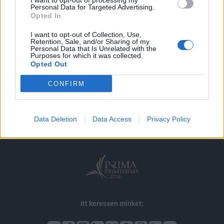
I want to opt-out of processing my
MÁR ELŐFIZETŐNK VAGY?
BEJELENTKEZÉS
Personal Data for Targeted Advertising.
Opted In
I want to opt-out of Collection, Use,
Retention, Sale, and/or Sharing of my
Personal Data that Is Unrelated with the
Purposes for which it was collected.
Opted Out
© 2026 Portfolio
CONFIRM
impresszum
jogi nyilatkozat
süti beállítások
adatvédelem
szerzői jogok
médiaajánlat
karrier
Data Deletion
Data Access
Privacy Policy
kommentkezelés
ÁSZF
Itt keressen minket: