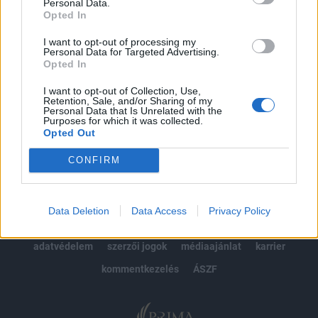
kötéslistái
Personal Data.
Opted In
Előfizetés
I want to opt-out of processing my
Personal Data for Targeted Advertising.
Opted In
MÁR ELŐFIZETŐNK VAGY?
BEJELENTKEZÉS
I want to opt-out of Collection, Use,
Retention, Sale, and/or Sharing of my
Personal Data that Is Unrelated with the
Purposes for which it was collected.
Opted Out
CONFIRM
© 2026 Portfolio
Data Deletion
Data Access
Privacy Policy
impresszum
jogi nyilatkozat
süti beállítások
adatvédelem
szerzői jogok
médiaajánlat
karrier
kommentkezelés
ÁSZF