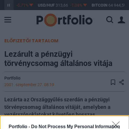
362,82
-0,71%
USD/HUF
313,66
-1,04%
BITCOIN
64 944,59
ELŐFIZETŐI TARTALOM
Lezárult a pénzügyi
törvénycsomag általános vitája
Portfolio
2001. szeptember 27. 08:19
Lezárta az Országgyűlés szerdán a pénzügyi
törvénycsomag általános vitáját, amelyben a
vezérszónoklatokat követően hosszas,
személyeskedéstől sem mentes szócsata alakult
Portfolio -
Do Not Process My Personal Information