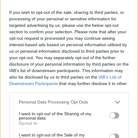
ki a Házban
If you wish to opt-out of the sale, sharing to third parties, or
- tudósított az MTI. A kormánypárti képviselők elsősorban a
processing of your personal or sensitive information for
nyugdíjak adómentessé tételét, valamint a családoknak és
targeted advertising by us, please use the below opt-out
a mezőgazdasági családi vállalkozásoknak nyújtandó
section to confirm your selection. Please note that after your
kedvezményeket méltatták, míg az ellenzék a választási
opt-out request is processed you may continue seeing
kampány részének, szemfényvesztésnek nevezte az
interest-based ads based on personal information utilized by
előterjesztést. A törvényjavaslat expozéjában Varga Mihály
us or personal information disclosed to third parties prior to
your opt-out. You may separately opt-out of the further
pénzügyminiszter kiemelte...
disclosure of your personal information by third parties on the
IAB’s list of downstream participants. This information may
also be disclosed by us to third parties on the
IAB’s List of
KEDVES OLVASÓNK!
Downstream Participants
that may further disclose it to other
A keresett cikk a portfolio.hu hírarchívumához
third parties.
tartozik, melynek olvasása előfizetéses
Personal Data Processing Opt Outs
regisztrációhoz kötött.
I want to opt-out of the Sharing of my
Az előfizetés a következőket tartalmazza:
personal data.
Opted In
Portfolio.hu teljes cikkarchívum
Kötéslisták: BÉT elmúlt 2 év napon belüli
I want to opt-out of the Sale of my