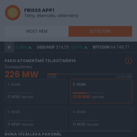
FRISSS APP!
Tény, elemzés, vélemény
MOST NEM
LETÖLTÖM
363,12
0,38%
USD/HUF
314,55
0,47%
BITCOIN
64 749,77
0,
PAKSI ATOMERŐMŰ TELJESÍTMÉNYE
Összteljesítmény
226 MW
0 MW
2000 MW
1. blokk
2. blokk
0 MW
226 MW
/ 500 MW
/ 500 MW
3. blokk
4. blokk
0 MW
0 MW
/ 500 MW
/ 500 MW
DUNA VÍZÁLLÁSA PAKSNÁL