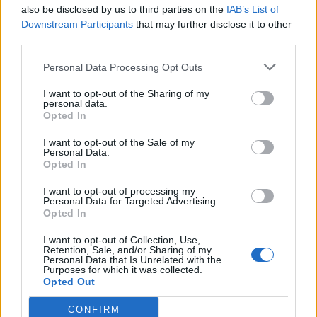
also be disclosed by us to third parties on the
IAB’s List of
16.4 mrd Ft többlettel zárt a központi költségvetés
Downstream Participants
that may further disclose it to other
novemberben. A társadalombiztosítási alapok hiánya 64.6
third parties.
mrd Ft-ot tett ki, míg az elkülönített állami pénzalapoknál 1
mrd-os deficit halmozódott fel. Az államháztartás
Personal Data Processing Opt Outs
ömkormányzatok nélküli hiánya ezzel nem érte el az 50
I want to opt-out of the Sharing of my
mrd Ft-ot novemberben.Az év elejétől számítva az
personal data.
államháztartás hiánya 326.7 mrd Ft, mely...
Opted In
I want to opt-out of the Sale of my
Personal Data.
KEDVES OLVASÓNK!
Opted In
A keresett cikk a portfolio.hu hírarchívumához
I want to opt-out of processing my
Personal Data for Targeted Advertising.
tartozik, melynek olvasása előfizetéses
Opted In
regisztrációhoz kötött.
I want to opt-out of Collection, Use,
Az előfizetés a következőket tartalmazza:
Retention, Sale, and/or Sharing of my
Personal Data that Is Unrelated with the
Portfolio.hu teljes cikkarchívum
Purposes for which it was collected.
Opted Out
Kötéslisták: BÉT elmúlt 2 év napon belüli
kötéslistái
CONFIRM