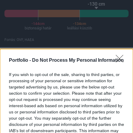
-130 cm
-144cm
-134cm
biztonsági határ
leállási küszöb
Forrás: OVF, HAEA
A Paksi Atomerőmű összteljesítménye 226 MW. A Duna vízállá
Portfolio -
Do Not Process My Personal Information
If you wish to opt-out of the sale, sharing to third parties, or
ELŐFIZETŐI TARTALOM
processing of your personal or sensitive information for
targeted advertising by us, please use the below opt-out
Többlet a központi
section to confirm your selection. Please note that after your
opt-out request is processed you may continue seeing
költségvetésben (2)
interest-based ads based on personal information utilized by
us or personal information disclosed to third parties prior to
Portfolio
your opt-out. You may separately opt-out of the further
2001. december 11. 14:11
disclosure of your personal information by third parties on the
IAB’s list of downstream participants. This information may