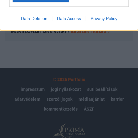
Előfizetés
Data Deletion
Data Access
Privacy Policy
MÁR ELŐFIZETŐNK VAGY?
BEJELENTKEZÉS
© 2026 Portfolio
impresszum
jogi nyilatkozat
süti beállítások
adatvédelem
szerzői jogok
médiaajánlat
karrier
kommentkezelés
ÁSZF