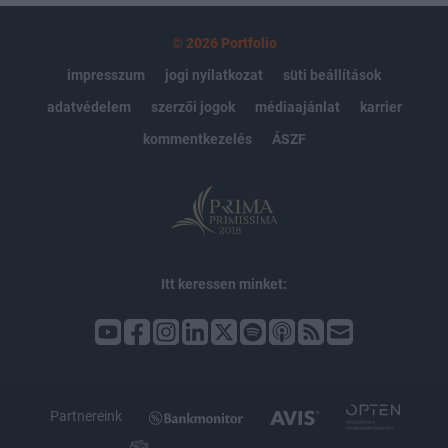
© 2026 Portfolio
impresszum
jogi nyilatkozat
süti beállítások
adatvédelem
szerzői jogok
médiaajánlat
karrier
kommentkezelés
ÁSZF
Itt keressen minket:
Partnereink