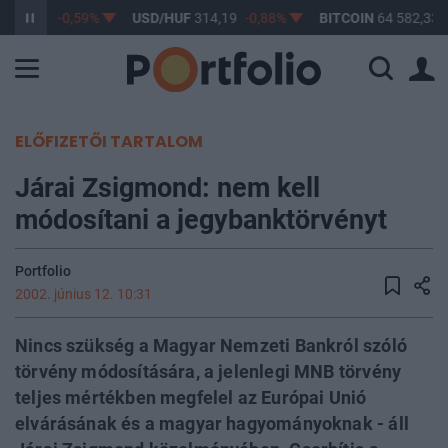
F
363,27
-0,59%
USD/HUF
314,19
-0,88%
BITCOIN
64 582,33
ELŐFIZETŐI TARTALOM
Járai Zsigmond: nem kell
módosítani a jegybanktörvényt
Portfolio
2002. június 12. 10:31
Nincs szükség a Magyar Nemzeti Bankról szóló
törvény módosítására, a jelenlegi MNB törvény
teljes mértékben megfelel az Európai Unió
elvárásának és a magyar hagyományoknak - áll