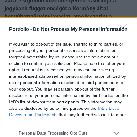
Járai Zsigmond közelményében. Csorbítja a
jegybank függetlenségét a Kormány által
benyújtott törvényjavaslat, amely szerint a
politikai pártok delegáltjaiból és a
Portfolio -
Do Not Process My Personal Information
pénzügyminiszter két kinevezettjéből felügyelő
bizottságot kívánnak felállítani a Magyar Nemzeti
If you wish to opt-out of the sale, sharing to third parties, or
Bankban. Az Európai Unió országaiban nem
processing of your personal or sensitive information for
működik politikai pártok képviselőiből álló
targeted advertising by us, please use the below opt-out
section to confirm your selection. Please note that after your
testület a független jegybankokban.
opt-out request is processed you may continue seeing
interest-based ads based on personal information utilized by
A Magyar Nemzeti Bank jogszerű működését és
us or personal information disclosed to third parties prior to
gazdálkodását a belső ellenőrzés, a pénzügyminiszter által
your opt-out. You may separately opt-out of the further
választott független könyvvizsgáló (jelenleg az Ernst &
disclosure of your personal information by third parties on the
Young Kft.) és az Állami Számvevőszék ellenőrzi. Ezek
IAB’s list of downstream participants. This information may
mellett negyedik ellenőrző szervezetként egy felügyelő
also be disclosed by us to third parties on the
IAB’s List of
bizottság létrehozása felesleges és többletköltségeket
Downstream Participants
that may further disclose it to other
third parties.
eredményez. Ugyancsak felesleges az árfolyamrendszer...
Personal Data Processing Opt Outs