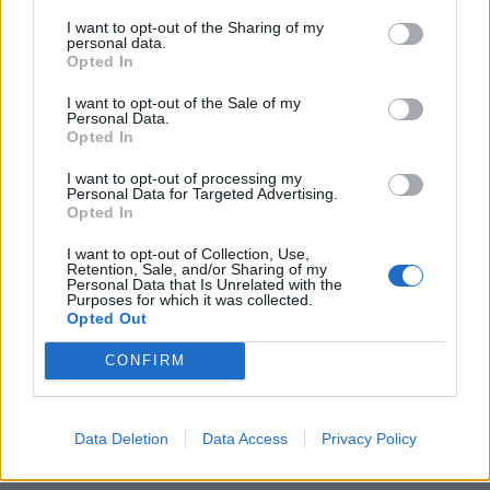
KEDVES OLVASÓNK!
I want to opt-out of the Sharing of my
personal data.
A keresett cikk a portfolio.hu hírarchívumához
Opted In
tartozik, melynek olvasása előfizetéses
I want to opt-out of the Sale of my
regisztrációhoz kötött.
Personal Data.
Opted In
Az előfizetés a következőket tartalmazza:
Portfolio.hu teljes cikkarchívum
I want to opt-out of processing my
Personal Data for Targeted Advertising.
Kötéslisták: BÉT elmúlt 2 év napon belüli
Opted In
kötéslistái
I want to opt-out of Collection, Use,
Retention, Sale, and/or Sharing of my
Personal Data that Is Unrelated with the
Előfizetés
Purposes for which it was collected.
Opted Out
CONFIRM
MÁR ELŐFIZETŐNK VAGY?
BEJELENTKEZÉS
Data Deletion
Data Access
Privacy Policy