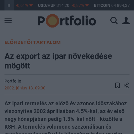
363,17
-0,61%
USD/HUF
314,20
-0,87%
BITCOIN
64 894,37
0
ELŐFIZETŐI TARTALOM
Az export az ipar növekedése
mögött
Portfolio
2002. június 13. 09:00
Az ipari termelés az előző év azonos időszakához
viszonyítva 2002 áprilisában 4.5%-kal, az év első
négy hónapjában pedig 1.3%-kal nőtt - közölte a
KSH. A termelés volumene szezonálisan és