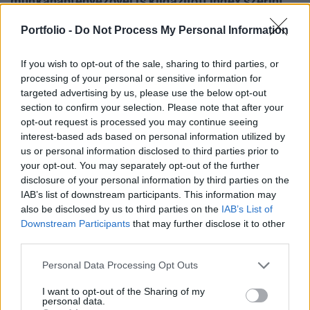
munkanaptényezővel is kiigazított index szerint
áprilisban az előző hónaphoz képest 2.6%-kal, az
Portfolio -
Do Not Process My Personal Information
előző év azonos időszakához viszonyított,
munkanaphatástól tisztított index alapján pedig
If you wish to opt-out of the sale, sharing to third parties, or
0.3%-kal csökkent.
processing of your personal or sensitive information for
targeted advertising by us, please use the below opt-out
2002 első négy hónapjában az export 4.2%-kal haladta
section to confirm your selection. Please note that after your
meg az előző év azonos időszakát, míg a nagyvállalati
opt-out request is processed you may continue seeing
körben valamivel magasabb volt a kivitel növekedése. Az
interest-based ads based on personal information utilized by
us or personal information disclosed to third parties prior to
ipari vámszabad területeken működő szervezeteknél
your opt-out. You may separately opt-out of the further
azonban - melyek a kivitel 51.9%-át adják - nagyon kis
disclosure of your personal information by third parties on the
mértékű, 0.5%-os emelkedés figyelhető meg. Az ipar január-
IAB’s list of downstream participants. This information may
április havi belföldi értékesítése stagnálást...
also be disclosed by us to third parties on the
IAB’s List of
Downstream Participants
that may further disclose it to other
third parties.
KEDVES OLVASÓNK!
Personal Data Processing Opt Outs
A keresett cikk a portfolio.hu hírarchívumához
tartozik, melynek olvasása előfizetéses
I want to opt-out of the Sharing of my
personal data.
regisztrációhoz kötött.