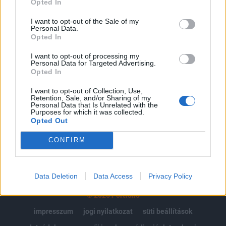
Opted In
Az előfizetés a következőket tartalmazza:
I want to opt-out of the Sale of my
Personal Data.
Portfolio.hu teljes cikkarchívum
Opted In
Kötéslisták: BÉT elmúlt 2 év napon belüli
kötéslistái
I want to opt-out of processing my
Personal Data for Targeted Advertising.
Opted In
Előfizetés
I want to opt-out of Collection, Use,
Retention, Sale, and/or Sharing of my
Personal Data that Is Unrelated with the
Purposes for which it was collected.
MÁR ELŐFIZETŐNK VAGY?
BEJELENTKEZÉS
Opted Out
CONFIRM
Data Deletion
Data Access
Privacy Policy
© 2026 Portfolio
impresszum
jogi nyilatkozat
süti beállítások