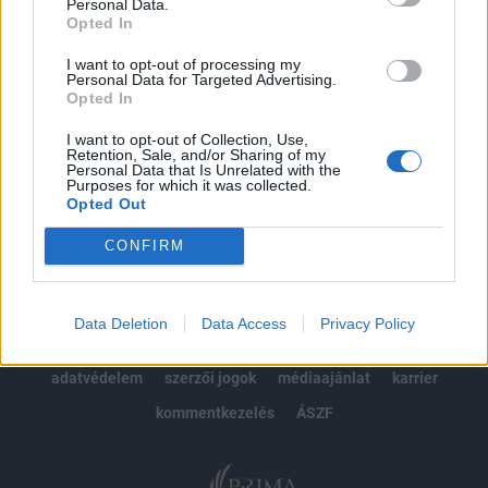
kötéslistái
Personal Data.
Opted In
Előfizetés
I want to opt-out of processing my
Personal Data for Targeted Advertising.
Opted In
MÁR ELŐFIZETŐNK VAGY?
BEJELENTKEZÉS
I want to opt-out of Collection, Use,
Retention, Sale, and/or Sharing of my
Personal Data that Is Unrelated with the
Purposes for which it was collected.
Opted Out
CONFIRM
© 2026 Portfolio
Data Deletion
Data Access
Privacy Policy
impresszum
jogi nyilatkozat
süti beállítások
adatvédelem
szerzői jogok
médiaajánlat
karrier
kommentkezelés
ÁSZF