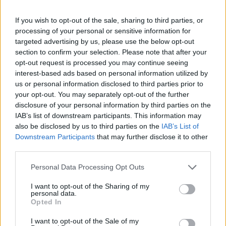
MTI.
If you wish to opt-out of the sale, sharing to third parties, or
A módosítás eredményeképpen július 1-től a gázolaj
processing of your personal or sensitive information for
jövedéki adója literenként a korábban előirányzott 9 forint
targeted advertising by us, please use the below opt-out
helyett 4.80 Ft-tal nő. Amint László Csaba arról a múlt hét
section to confirm your selection. Please note that after your
végén tájékoztatást adott, a vártnál kisebb jövedéki adó
opt-out request is processed you may continue seeing
emelés következtében kieső adóbevétel 4.8 milliárd Ft,
interest-based ads based on personal information utilized by
amelynek ellentételezésére előrehozták a
us or personal information disclosed to third parties prior to
your opt-out. You may separately opt-out of the further
dohánygyártmányok 2003. január...
disclosure of your personal information by third parties on the
IAB’s list of downstream participants. This information may
also be disclosed by us to third parties on the
IAB’s List of
KEDVES OLVASÓNK!
Downstream Participants
that may further disclose it to other
A keresett cikk a portfolio.hu hírarchívumához
third parties.
tartozik, melynek olvasása előfizetéses
Personal Data Processing Opt Outs
regisztrációhoz kötött.
I want to opt-out of the Sharing of my
Az előfizetés a következőket tartalmazza:
personal data.
Opted In
Portfolio.hu teljes cikkarchívum
Kötéslisták: BÉT elmúlt 2 év napon belüli
I want to opt-out of the Sale of my