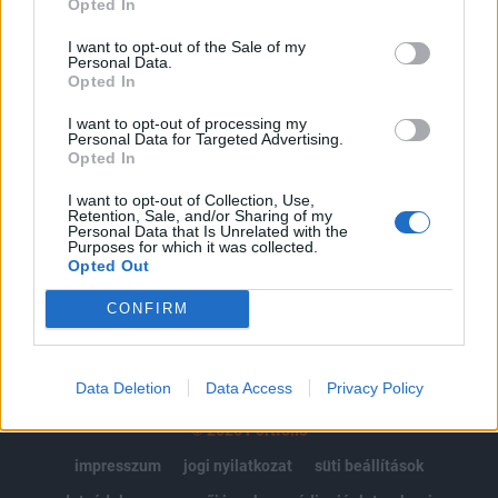
Opted In
Az előfizetés a következőket tartalmazza:
I want to opt-out of the Sale of my
Personal Data.
Portfolio.hu teljes cikkarchívum
Opted In
Kötéslisták: BÉT elmúlt 2 év napon belüli
kötéslistái
I want to opt-out of processing my
Personal Data for Targeted Advertising.
Opted In
Előfizetés
I want to opt-out of Collection, Use,
Retention, Sale, and/or Sharing of my
Personal Data that Is Unrelated with the
Purposes for which it was collected.
MÁR ELŐFIZETŐNK VAGY?
BEJELENTKEZÉS
Opted Out
CONFIRM
Data Deletion
Data Access
Privacy Policy
© 2026 Portfolio
impresszum
jogi nyilatkozat
süti beállítások