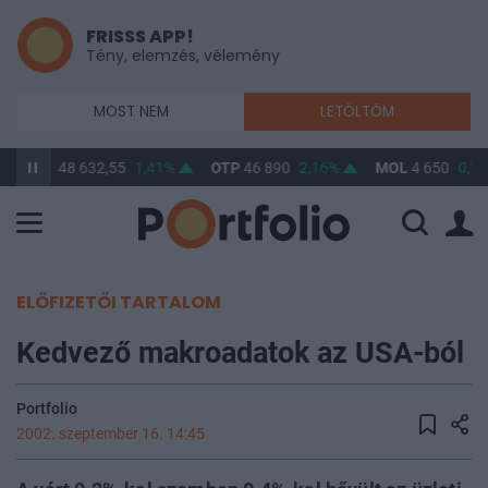
FRISSS APP!
Tény, elemzés, vélemény
MOST NEM
LETÖLTÖM
BUX
148 632,55
1,41%
OTP
46 890
2,16%
MOL
4 650
0,22
ELŐFIZETŐI TARTALOM
Kedvező makroadatok az USA-ból
Portfolio
2002. szeptember 16. 14:45