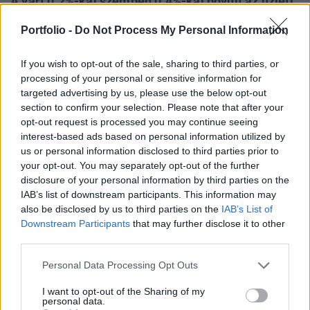
A várt 0.2%-kal szemben 0.4%-kal bővült az üzleti
készletek állománya júliusban az USA-ban. Az
Portfolio -
Do Not Process My Personal Information
értékesítési volumen 1.2%-kal volt magasabb mint
egy hónappal korábban, mely a legjelentősebb
If you wish to opt-out of the sale, sharing to third parties, or
bővülés volt az elmúlt 3 hónapban.
processing of your personal or sensitive information for
targeted advertising by us, please use the below opt-out
Az értékesítési volumen a továbbra is komoly
section to confirm your selection. Please note that after your
nehézségekkel küzdő feldolgozóipari termékeket érintette
opt-out request is processed you may continue seeing
(elsősorban autógyártás). A készletek értékesítéshez mért
interest-based ads based on personal information utilized by
us or personal information disclosed to third parties prior to
aránya továbbra is rekordszint közelében mozog
your opt-out. You may separately opt-out of the further
(mélypont), az emelkedés a msotani helyzetben az üzleti
disclosure of your personal information by third parties on the
vállalkozások optimizmusát fekezné ki. Az arány alacsony
IAB’s list of downstream participants. This information may
szintje ellenére is kedvezőnek értékelhető...
also be disclosed by us to third parties on the
IAB’s List of
Downstream Participants
that may further disclose it to other
third parties.
KEDVES OLVASÓNK!
Personal Data Processing Opt Outs
A keresett cikk a portfolio.hu hírarchívumához
tartozik, melynek olvasása előfizetéses
I want to opt-out of the Sharing of my
personal data.
regisztrációhoz kötött.