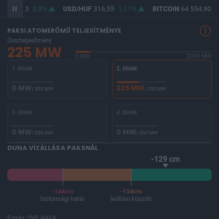
UF
364,63
0,8%
USD/HUF
316,55
1,11%
BITCOIN
64 554,90
-
PAKSI ATOMERŐMŰ TELJESÍTMÉNYE
Összteljesítmény
225 MW
0 MW
2000 MW
1. blokk
2. blokk
0 MW
225 MW
/ 500 MW
/ 500 MW
3. blokk
4. blokk
0 MW
0 MW
/ 500 MW
/ 500 MW
DUNA VÍZÁLLÁSA PAKSNÁL
-129 cm
-144cm
-134cm
biztonsági határ
leállási küszöb
Forrás: OVF, HAEA