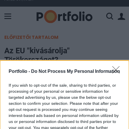
A Paksi Atomerőmű összteljesítménye 225 MW. A Duna vízállá
ELŐFIZETŐI TARTALOM
Az EU "kivásárolja"
Törökországot?
Portfolio -
Do Not Process My Personal Information
Portfolio
2002. október 04. 11:39
If you wish to opt-out of the sale, sharing to third parties, or
processing of your personal or sensitive information for
Évi 1 mrd eurós támogatást tervez nyújtani az EU
targeted advertising by us, please use the below opt-out
Törökországnak annak érdekében, hogy segítsék
section to confirm your selection. Please note that after your
opt-out request is processed you may continue seeing
a gazdasági és társadalmi felzárkózást az uniós
interest-based ads based on personal information utilized by
szintekhez - írja a Die Welt. Törökország a 13
us or personal information disclosed to third parties prior to
csatlakozni szándékozó ország közül a
your opt-out. You may separately opt-out of the further