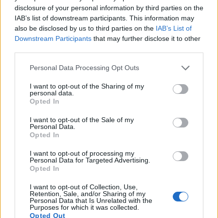
legelmaradottabbnak számít. Az ország jelenleg
disclosure of your personal information by third parties on the
IAB’s list of downstream participants. This information may
150 m eurós támogatást kap az uniótól.
also be disclosed by us to third parties on the
IAB’s List of
Downstream Participants
that may further disclose it to other
Az EU tagállamok az év végén találkoznak
third parties.
Koppenhágában, és a normál forgatókönyv szerint
döntenek arról, hogy mely országok léphetnek be az
Personal Data Processing Opt Outs
unióba. Erre elsősorban 10 ország esélyes, Bulgária és
I want to opt-out of the Sharing of my
Románia szakértői becslések szerint 2007-re lehet EU tag.
personal data.
Egyes vélemények szerint Törökország helyzete a
Opted In
legrosszabb, belátható időn belül esélye sincs a mostani
I want to opt-out of the Sale of my
körülmények...
Personal Data.
Opted In
I want to opt-out of processing my
KEDVES OLVASÓNK!
Personal Data for Targeted Advertising.
Opted In
A keresett cikk a portfolio.hu hírarchívumához
tartozik, melynek olvasása előfizetéses
I want to opt-out of Collection, Use,
Retention, Sale, and/or Sharing of my
regisztrációhoz kötött.
Personal Data that Is Unrelated with the
Purposes for which it was collected.
Az előfizetés a következőket tartalmazza:
Opted Out