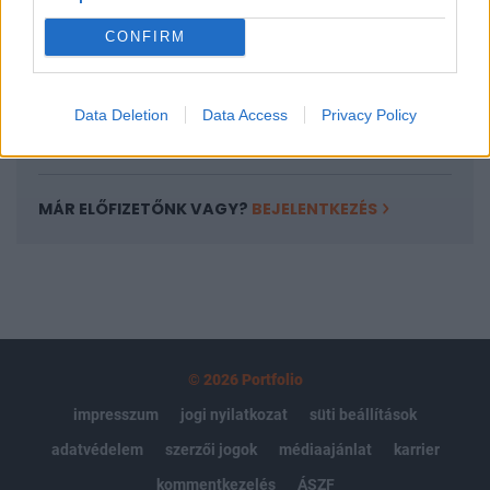
Portfolio.hu teljes cikkarchívum
CONFIRM
Kötéslisták: BÉT elmúlt 2 év napon belüli
kötéslistái
Data Deletion
Data Access
Privacy Policy
Előfizetés
MÁR ELŐFIZETŐNK VAGY?
BEJELENTKEZÉS
© 2026 Portfolio
impresszum
jogi nyilatkozat
süti beállítások
adatvédelem
szerzői jogok
médiaajánlat
karrier
kommentkezelés
ÁSZF