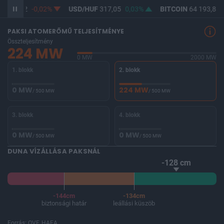
F
365,32
-0,02%
USD/HUF
317,05
0,03%
BITCOIN
64 193,88
PAKSI ATOMERŐMŰ TELJESÍTMÉNYE
Összteljesítmény
224 MW
0 MW
2000 MW
1. blokk
2. blokk
0 MW
224 MW
/ 500 MW
/ 500 MW
3. blokk
4. blokk
0 MW
0 MW
/ 500 MW
/ 500 MW
DUNA VÍZÁLLÁSA PAKSNÁL
-128 cm
-144cm
-134cm
biztonsági határ
leállási küszöb
Forrás: OVF, HAEA