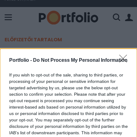
A Paksi Atomerőmű összteljesítménye 224 MW. A Duna vízállá
ELŐFIZETŐI TARTALOM
Nincs holland akadály az EU-
Portfolio -
Do Not Process My Personal Information
bővítés előtt
If you wish to opt-out of the sale, sharing to third parties, or
Portfolio
processing of your personal or sensitive information for
2002. október 24. 13:03
targeted advertising by us, please use the below opt-out
section to confirm your selection. Please note that after your
opt-out request is processed you may continue seeing
A holland parlament maratoni vita után jóváhagyta
interest-based ads based on personal information utilized by
csütörtökön az ország ügyvezető kormányának az
us or personal information disclosed to third parties prior to
Európai Unió bővítésével kapcsolatos
your opt-out. You may separately opt-out of the further
elképzelését - közölte az MTI.
disclosure of your personal information by third parties on the
IAB’s list of downstream participants. This information may