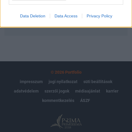
Előfizetés
Data Deletion
Data Access
Privacy Policy
MÁR ELŐFIZETŐNK VAGY?
BEJELENTKEZÉS
© 2026 Portfolio
impresszum
jogi nyilatkozat
süti beállítások
adatvédelem
szerzői jogok
médiaajánlat
karrier
kommentkezelés
ÁSZF