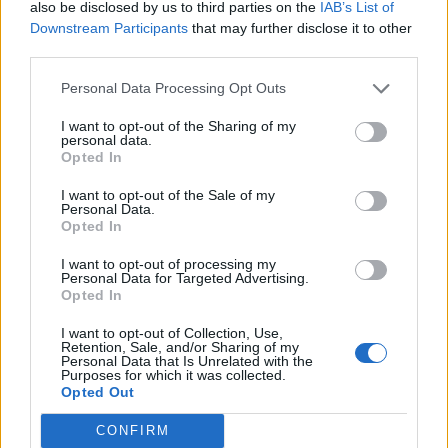
Hollandia támogatja a tíz tagjelölt ország, köztük
also be disclosed by us to third parties on the
IAB’s List of
Downstream Participants
that may further disclose it to other
Magyarország 2004-re tervezett felvételét, de meg akarja
third parties.
vonni a leendő új tagoktól a közös ügyekbe való beleszólás
jogát azokon a területeken, amelyeken esetleg nem
Personal Data Processing Opt Outs
teljesítik az EU követelményeit. A holland kormány válsága
I want to opt-out of the Sharing of my
az elmúlt hetekben, mint a bővítést veszélyeztető újabb
personal data.
kockázati tényező merült fel....
Opted In
I want to opt-out of the Sale of my
Personal Data.
KEDVES OLVASÓNK!
Opted In
A keresett cikk a portfolio.hu hírarchívumához
I want to opt-out of processing my
tartozik, melynek olvasása előfizetéses
Personal Data for Targeted Advertising.
Opted In
regisztrációhoz kötött.
I want to opt-out of Collection, Use,
Az előfizetés a következőket tartalmazza:
Retention, Sale, and/or Sharing of my
Personal Data that Is Unrelated with the
Portfolio.hu teljes cikkarchívum
Purposes for which it was collected.
Kötéslisták: BÉT elmúlt 2 év napon belüli
Opted Out
kötéslistái
CONFIRM