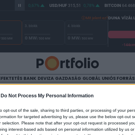
/HUF
364,16
0,67%
USD/HUF
315,51
0,78%
BITCOIN
64 468,
DUNA VÍZÁL
Mit jelent ez?
3. blokk
4. blokk
0 MW
0 MW
/ 500 MW
/ 500 MW
/ 500 MW
-144c
A Duna vízállása Paksnál -130 cm. A biztonsági határ -144 cm,
EFEKTETÉS
BANK
DEVIZA
GAZDASÁG
GLOBÁL
UNIÓS FORRÁ
TALOM
-
Do Not Process My Personal Information
oadatok: ipari termelés,
to opt-out of the sale, sharing to third parties, or processing of your per
formation for targeted advertising by us, please use the below opt-out s
skihasználtság
r selection. Please note that after your opt-out request is processed y
eing interest-based ads based on personal information utilized by us or