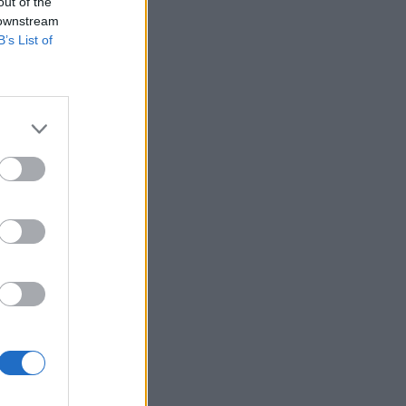
out of the
 downstream
B’s List of
n, az előző havi
a 0.2%-os előzetes
rben, szemben az
izetéses