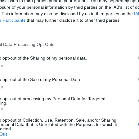
disclosed to third parties prior to your opt-out. You may separately opt-
losure of your personal information by third parties on the IAB’s list of
:25
. This information may also be disclosed by us to third parties on the
IA
Participants
that may further disclose it to other third parties.
növekedett az ipari termelés az Egyesült Államokban novemberbe
 után. Az emelkedés azonban mindössze 0.1%-os volt, szemben 
kkal. A novemberi kapacitáskihasználtság 75.6% lett novembe
l Data Processing Opt Outs
l, valamint a 75.4%-os várakozásokkal.
o opt-out of the Sharing of my personal data.
In
ASÓNK!
o opt-out of the Sale of my Personal Data.
a portfolio.hu hírarchívumához tartozik, melynek olvasása előf
In
ötött.
to opt-out of processing my Personal Data for Targeted
övetkezőket tartalmazza:
ing.
 teljes cikkarchívum
In
 BÉT elmúlt 2 év napon belüli
o opt-out of Collection, Use, Retention, Sale, and/or Sharing
ersonal Data that Is Unrelated with the Purposes for which it
lected.
Out
Előfizetés