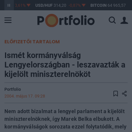
63,17
-0,61%
USD/HUF
314,20
-0,87%
BITCOIN
64 965,57
0,
ELŐFIZETŐI TARTALOM
Ismét kormányválság
Lengyelországban - leszavazták a
kijelölt miniszterelnököt
Portfolio
2004. május 17. 09:28
Nem adott bizalmat a lengyel parlament a kijelölt
miniszterelnöknek, így Marek Belka elbukott. A
kormányválságok sorozata ezzel folytatódik, mely