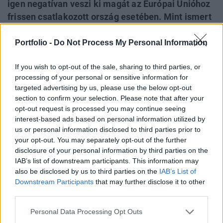
igen negatívan veszi ki magát az Európai Unióhoz
frissen csatlakozott ország esetében. Mint ismert
a korábbi lengyel kormányfő - Leszek Miller - a
csatlakozás másnapján, május 2-án adta fel
Portfolio -
Do Not Process My Personal Information
hivatalát. Az elhúzódó belpolitikai válság árt a
If you wish to opt-out of the sale, sharing to third parties, or
gazdaságnak, a nemzeti valutának és félő, hogy az
processing of your personal or sensitive information for
ország nem tudja megfelelően kihasználni a friss
targeted advertising by us, please use the below opt-out
EU-tagság nyújtotta előnyöket.
section to confirm your selection. Please note that after your
opt-out request is processed you may continue seeing
A lengyel 460 tagú parlament pénteken esti szavazásán -
interest-based ads based on personal information utilized by
amelyen a kijelölt miniszterelnök kormányának felállására
us or personal information disclosed to third parties prior to
kellett volna rábólintaniuk a képviselőknek - 260:188
your opt-out. You may separately opt-out of the further
disclosure of your personal information by third parties on the
arányban leszavazták Marek Belka kormányfői
IAB’s list of downstream participants. This information may
kinevezését. A Világgazdaság a Bank of America
also be disclosed by us to third parties on the
IAB’s List of
Londonban működő feltörekvő piaci kutatócsoportjának
Downstream Participants
that may further disclose it to other
vezetőjét idézve kiemeli, hogy a varsói kormány "fiskális...
third parties.
Personal Data Processing Opt Outs
KEDVES OLVASÓNK!