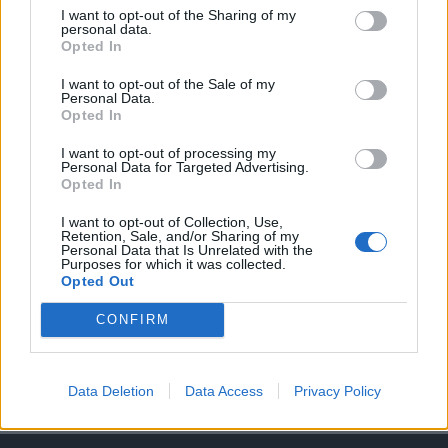
I want to opt-out of the Sharing of my
personal data.
A keresett cikk a portfolio.hu hírarchívumához
Opted In
tartozik, melynek olvasása előfizetéses
regisztrációhoz kötött.
I want to opt-out of the Sale of my
Personal Data.
Opted In
Az előfizetés a következőket tartalmazza:
Portfolio.hu teljes cikkarchívum
I want to opt-out of processing my
Kötéslisták: BÉT elmúlt 2 év napon belüli
Personal Data for Targeted Advertising.
Opted In
kötéslistái
I want to opt-out of Collection, Use,
Retention, Sale, and/or Sharing of my
Előfizetés
Personal Data that Is Unrelated with the
Purposes for which it was collected.
Opted Out
MÁR ELŐFIZETŐNK VAGY?
BEJELENTKEZÉS
CONFIRM
Data Deletion
Data Access
Privacy Policy