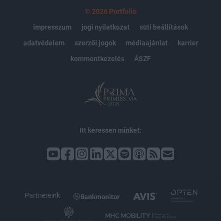
© 2026 Portfolio
impresszum
jogi nyilatkozat
süti beállítások
adatvédelem
szerzői jogok
médiaajánlat
karrier
kommentkezelés
ÁSZF
Itt keressen minket:
Partnereink