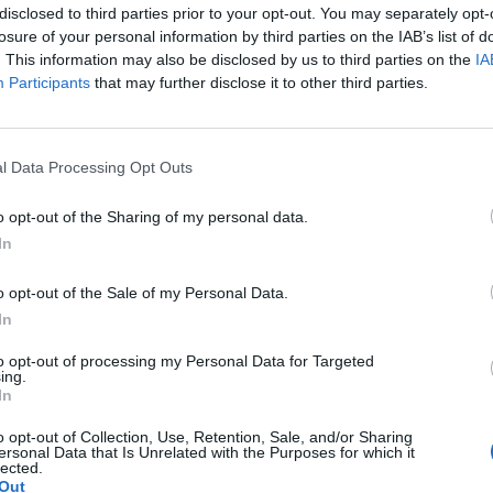
reset 9.4%-kal, a nettó átlagkereset 8.0%-kal, a reálk
disclosed to third parties prior to your opt-out. You may separately opt-
losure of your personal information by third parties on the IAB’s list of
ex 6.8%-os növekedése mellett) 1.1%-kal haladta meg 
. This information may also be disclosed by us to third parties on the
IA
Participants
that may further disclose it to other third parties.
a versenyszférában 11,5%-kal, a költségvetési intézményekben 6
időszakit. Ez utóbbi területet havonként egyenletes, 6% körüli
állalkozásoknál az első két havi 10% körüli növekedést márciusb
l Data Processing Opt Outs
, jutalomfizetések miatt - 14.4%-os követte. Az egyes nemzetgaz
o opt-out of the Sharing of my personal data.
In
ASÓNK!
o opt-out of the Sale of my Personal Data.
a portfolio.hu hírarchívumához tartozik, melynek olvasása előf
In
ötött.
to opt-out of processing my Personal Data for Targeted
övetkezőket tartalmazza:
ing.
In
 teljes cikkarchívum
 BÉT elmúlt 2 év napon belüli
o opt-out of Collection, Use, Retention, Sale, and/or Sharing
ersonal Data that Is Unrelated with the Purposes for which it
lected.
Out