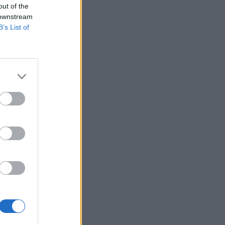
ereset (a
out of the
 downstream
az egy évvel
B’s List of
,3%-kal haladták
 keresetnövekedés
an - az éves
dasági...
izetéses