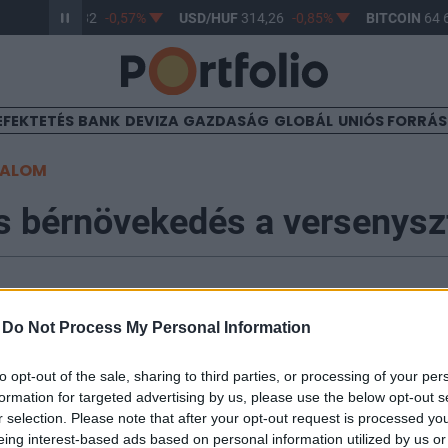
UR/HUF
363,32
-0,57%
USD/HUF
314,26
-0,85%
BITCOIN
64 6
EFEKTETÉS
BANK
DEVIZA
GAZDASÁG
GLOBÁL
UNIÓS FORRÁ
TALOM
s bérnövekedés a versenysz
-
Do Not Process My Personal Information
kedés jellemezte márciust az éves nyereség-, prémiu
to opt-out of the sale, sharing to third parties, or processing of your per
 miatt. A KSH adatai szerint a versenyszférában a brut
formation for targeted advertising by us, please use the below opt-out s
 magasabbak mint egy évvel korábban. A költségvetés
r selection. Please note that after your opt-out request is processed y
dése mérsékeltebb, 6.4%-os volt. Az első negyedévbe
eing interest-based ads based on personal information utilized by us or