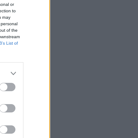
sonal or
ection to
ou may
 personal
out of the
 downstream
ra tervezett
B’s List of
atóságok nem
zdasági miniszter
okat kezdett a
alkozó Marián Kocner
er azzal védekezik,
azzal, hogy