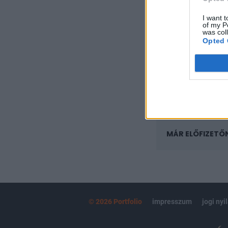
A keresett cikk 
regisztrációhoz k
I want t
of my P
was col
Az előfizetés a k
Opted 
Portfolio.hu
Kötéslisták:
kötéslistái
MÁR ELŐFIZETŐ
© 2026 Portfolio
impresszum
jogi nyi