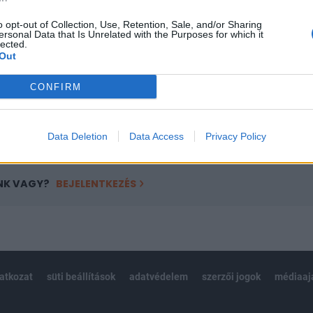
a portfolio.hu hírarchívumához tartozik, melynek olvasása előf
ötött.
o opt-out of Collection, Use, Retention, Sale, and/or Sharing
ersonal Data that Is Unrelated with the Purposes for which it
lected.
övetkezőket tartalmazza:
Out
 teljes cikkarchívum
 BÉT elmúlt 2 év napon belüli
CONFIRM
Előfizetés
Data Deletion
Data Access
Privacy Policy
NK VAGY?
BEJELENTKEZÉS
latkozat
süti beállítások
adatvédelem
szerzői jogok
médiaaj