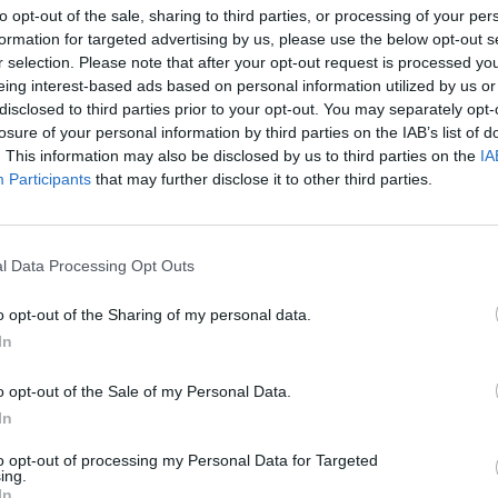
to opt-out of the sale, sharing to third parties, or processing of your per
formation for targeted advertising by us, please use the below opt-out s
r selection. Please note that after your opt-out request is processed y
eing interest-based ads based on personal information utilized by us or
8:51
disclosed to third parties prior to your opt-out. You may separately opt-
losure of your personal information by third parties on the IAB’s list of
bnek mondható, hogy az eredetileg a szlovákiai Zsolná
. This information may also be disclosed by us to third parties on the
IA
gyár Nyitrán kerül felépítésre, mert a zsolnai helyi h
Participants
that may further disclose it to other third parties.
tni a telektulajdonosokkal. Ezt Pavel Rusko szlovák ga
napi sajtóértekezletén, aki már a múlt héten tárgyalás
terrel - írja a Napi.
l Data Processing Opt Outs
kal folytatott tárgyalások során kiderült, hogy egy szlovák váll
o opt-out of the Sharing of my personal data.
méternyi stratégiai fontosságú földterületet vásárolt fel. Kocn
In
m által "kisemmizett" földtulajdonosoknak akart volna segíteni 
ánlott az eredeti földtulajdonosoknak, és mint mondja...
o opt-out of the Sale of my Personal Data.
In
ASÓNK!
to opt-out of processing my Personal Data for Targeted
ing.
In