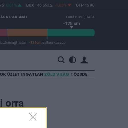
5
0,01%
BUX
146 563,2
-1,03%
OTP
45 900
-1,82%
MOL
LÁSA PAKSNÁL
Forrás: OVF, HAEA
-128 cm
m
biztonsági határ
-134cm
leállási küszöb
 a leállási küszöb -134 cm.
SOK
ÜZLET
INGATLAN
ZÖLD VILÁG
TŐZSDE
i orra
tik fel