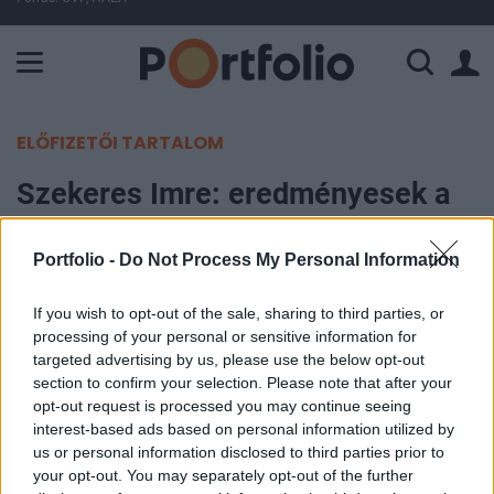
A Paksi Atomerőmű összteljesítménye 226 MW. A Duna vízállá
ELŐFIZETŐI TARTALOM
Szekeres Imre: eredményesek a
koalíciós tárgyalások
Portfolio -
Do Not Process My Personal Information
Portfolio
2004. augusztus 24. 16:33
If you wish to opt-out of the sale, sharing to third parties, or
processing of your personal or sensitive information for
targeted advertising by us, please use the below opt-out
Szekeres Imre az MSZP alelnöke rövid
section to confirm your selection. Please note that after your
sajtótájékoztatót tartott a Parlamentben a kora
opt-out request is processed you may continue seeing
délután óta tartó koalíciós tárgyalások
interest-based ads based on personal information utilized by
us or personal information disclosed to third parties prior to
eredményéről, folyamatáról. Szekeres szerint a
your opt-out. You may separately opt-out of the further
megbeszélések eredményesek és sikeresek