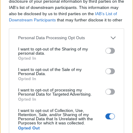
disclosure of your personal information by third parties on the
voltak. Személyi jellegű kérdésekről állítása
IAB’s list of downstream participants. This information may
szerint egyáltalán nem folytattak tárgyalásokat.
also be disclosed by us to third parties on the
IAB’s List of
Downstream Participants
that may further disclose it to other
A megbeszélések azoknak a témáknak a rögzítéséről
third parties.
szóltak, amelyekről csütörtöktől kezdve - amikor már ismert
Personal Data Processing Opt Outs
lesz az egyedüli MSZP-miniszterelnök-jelölt neve - tovább
folytatódnak a koalíciós egyeztető tárgyalások. Szekeres
I want to opt-out of the Sharing of my
personal data.
ezekről a konkrét témákról nem ejtett szót. Az alelnök külön
Opted In
kiemelte, hogy mindkét koalíciós partner eltökélt szándéka,
hogy...
I want to opt-out of the Sale of my
Personal Data.
Opted In
KEDVES OLVASÓNK!
I want to opt-out of processing my
Personal Data for Targeted Advertising.
A keresett cikk a portfolio.hu hírarchívumához
Opted In
tartozik, melynek olvasása előfizetéses
I want to opt-out of Collection, Use,
regisztrációhoz kötött.
Retention, Sale, and/or Sharing of my
Personal Data that Is Unrelated with the
Purposes for which it was collected.
Az előfizetés a következőket tartalmazza:
Opted Out
Portfolio.hu teljes cikkarchívum