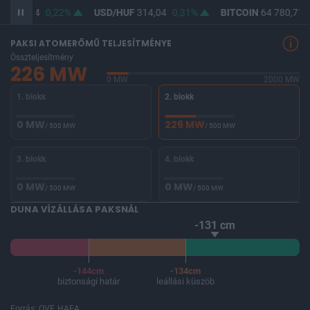
F
362,54
0,22%
USD/HUF
314,04
0,31%
BITCOIN
64 780,71
PAKSI ATOMERŐMŰ TELJESÍTMÉNYE
Összteljesítmény
226 MW
0 MW
2000 MW
1. blokk
2. blokk
0 MW
226 MW
/ 500 MW
/ 500 MW
3. blokk
4. blokk
0 MW
0 MW
/ 500 MW
/ 500 MW
DUNA VÍZÁLLÁSA PAKSNÁL
-131 cm
-144cm
-134cm
biztonsági határ
leállási küszöb
Forrás: OVF, HAEA