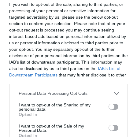
If you wish to opt-out of the sale, sharing to third parties, or
nominálisan, folyó áron: 22200-22300 mrd Ft - infláció:
processing of your personal or sensitive information for
4.5% - termelékenység: 3-3.5% - fogyasztás: 3.0% (idei:
targeted advertising by us, please use the below opt-out
6.8%) - közösségi fogyasztás: -2% (idei: -0.5%) -
section to confirm your selection. Please note that after your
beruházások: 6-8% (idei: 8-10%) - áht-hiány-
opt-out request is processed you may continue seeing
eredményszemlélet :4.5-4.7% (idei 5-5.3%) - áht-hiány -
interest-based ads based on personal information utilized by
pénzforgalom...
us or personal information disclosed to third parties prior to
your opt-out. You may separately opt-out of the further
disclosure of your personal information by third parties on the
KEDVES OLVASÓNK!
IAB’s list of downstream participants. This information may
also be disclosed by us to third parties on the
IAB’s List of
A keresett cikk a portfolio.hu hírarchívumához
Downstream Participants
that may further disclose it to other
tartozik, melynek olvasása előfizetéses
third parties.
regisztrációhoz kötött.
Personal Data Processing Opt Outs
Az előfizetés a következőket tartalmazza:
I want to opt-out of the Sharing of my
Portfolio.hu teljes cikkarchívum
personal data.
Opted In
Kötéslisták: BÉT elmúlt 2 év napon belüli
kötéslistái
I want to opt-out of the Sale of my
Personal Data.
Opted In