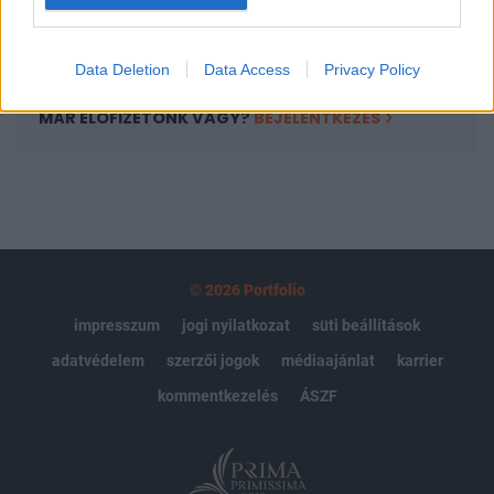
Előfizetés
Data Deletion
Data Access
Privacy Policy
MÁR ELŐFIZETŐNK VAGY?
BEJELENTKEZÉS
© 2026 Portfolio
impresszum
jogi nyilatkozat
süti beállítások
adatvédelem
szerzői jogok
médiaajánlat
karrier
kommentkezelés
ÁSZF