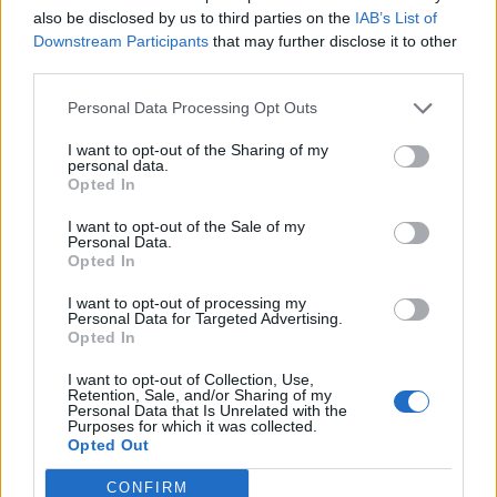
also be disclosed by us to third parties on the
IAB’s List of
Világgazdazsági folyamatok - főbb tényezők:
Downstream Participants
that may further disclose it to other
elnökválasztás, olajárak. Az Egyesült Államokban 3.7
third parties.
százalékkal nőtt a harmadik negyedévben a GDP. Továbbra
is meghatározó a belső fogyasztás bővülése, de a
Personal Data Processing Opt Outs
kormányzat indukálta kereslet fokozatosan mérséklődik. A
I want to opt-out of the Sharing of my
védelmi kiadások szintje ez utóbbi tételen belül azonban
personal data.
Opted In
még mindig kiugróan magas. Az egyensúlyi mutatók...
I want to opt-out of the Sale of my
Personal Data.
KEDVES OLVASÓNK!
Opted In
A keresett cikk a portfolio.hu hírarchívumához
I want to opt-out of processing my
Personal Data for Targeted Advertising.
tartozik, melynek olvasása előfizetéses
Opted In
regisztrációhoz kötött.
I want to opt-out of Collection, Use,
Retention, Sale, and/or Sharing of my
Az előfizetés a következőket tartalmazza:
Personal Data that Is Unrelated with the
Portfolio.hu teljes cikkarchívum
Purposes for which it was collected.
Opted Out
Kötéslisták: BÉT elmúlt 2 év napon belüli
kötéslistái
CONFIRM