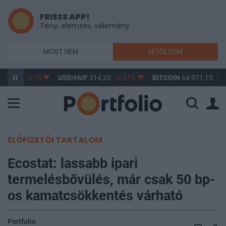
FRISSS APP!
Tény, elemzés, vélemény
MOST NEM
LETÖLTÖM
63,17
-0,61%
USD/HUF
314,20
-0,87%
BITCOIN
64 971,15
0,1
ELŐFIZETŐI TARTALOM
Ecostat: lassabb ipari
termelésbővülés, már csak 50 bp-
os kamatcsökkentés várható
Portfolio