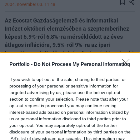
2004. november 03. 11:48
Az Ecostat Gazdaságelemző és Informatikai
Intézet októberi elemzésében a szeptemberihez
képest 6.9%-ról 6.8%-ra mérséklődött az éves
átlagos inflációra, 9.5%-ról 9%-ra az ipari
termelésre adott előrejelzés. Az év végi jegybanki
alapkamat a korábban gondoltnál csak kisebb
Portfolio -
Do Not Process My Personal Information
mértékben, 50 bázisponttal csökkenhet az Ecostat
szerint. A kutatóintézet véleménye szerint az
If you wish to opt-out of the sale, sharing to third parties, or
Európai Unió jövő évi növekedési feltételei
processing of your personal or sensitive information for
targeted advertising by us, please use the below opt-out
valamelyest romlottak, mely a hazai export-
section to confirm your selection. Please note that after your
dinamikát is kedvezőtlenül érintheti 2005-ben. Ez
opt-out request is processed you may continue seeing
év hátralévő részében csökkenő inflációval és
interest-based ads based on personal information utilized by
alapkamattal, mérsékelt ütemben romló
us or personal information disclosed to third parties prior to
your opt-out. You may separately opt-out of the further
hiánymutatókkal, és továbbra is kedvező
disclosure of your personal information by third parties on the
növekedési rátákkal számolnak a kutatók.
IAB’s list of downstream participants. This information may