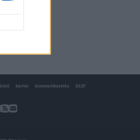
ánlat
karrier
kommentkezelés
ÁSZF