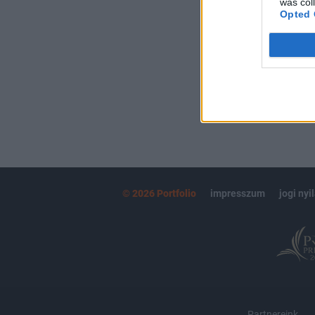
was col
kötéslistái
Opted 
MÁR ELŐFIZETŐ
© 2026 Portfolio
impresszum
jogi nyi
Partnereink