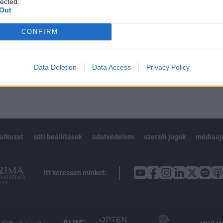
lected.
Out
CONFIRM
Előfizetés
Data Deletion
Data Access
Privacy Policy
NK VAGY?
BEJELENTKEZÉS
latkozat
süti beállítások
adatvédelem
szerzői jogok
médiaaj
Itt keressen minket: