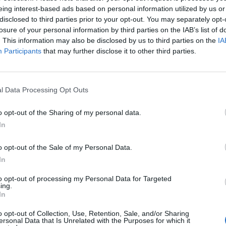
 szűkült a hozamkülönbség az euró referenciához kép
eing interest-based ads based on personal information utilized by us or
ális problémák miatt véli úgy, hogy az euró bevezetése
disclosed to third parties prior to your opt-out. You may separately opt-
losure of your personal information by third parties on the IAB’s list of
lapján az említett országok egyikében sem valószínű, 
. This information may also be disclosed by us to third parties on the
IA
aci várakozásokat leginkább az 5 év múlva várható 5 
Participants
that may further disclose it to other third parties.
az euró hozamok felett.
 év múlva érvényes 5 éves hozam (5 éves forward) mintegy 130
l Data Processing Opt Outs
ban mint az euró (német) hozamgörbéből származtatható 5 éve
abb a 2003-ban mért 30 bp-os minimumnál, az elmúlt időszak
o opt-out of the Sharing of my personal data.
. A piac ez alapján kezd bizalmat szavazni a lengyel gazdaságpo
In
ASÓNK!
o opt-out of the Sale of my Personal Data.
In
a portfolio.hu hírarchívumához tartozik, melynek olvasása előf
to opt-out of processing my Personal Data for Targeted
ötött.
ing.
In
övetkezőket tartalmazza:
 teljes cikkarchívum
o opt-out of Collection, Use, Retention, Sale, and/or Sharing
ersonal Data that Is Unrelated with the Purposes for which it
 BÉT elmúlt 2 év napon belüli