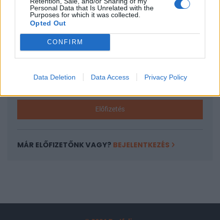
Retention, Sale, and/or Sharing of my
A keresett cikk a portfolio.hu hírarchívumához
Personal Data that Is Unrelated with the
Purposes for which it was collected.
tartozik, melynek olvasása előfizetéses
Opted Out
regisztrációhoz kötött.
CONFIRM
Az előfizetés a következőket tartalmazza:
Portfolio.hu teljes cikkarchívum
Kötéslisták: BÉT elmúlt 2 év napon belüli
Data Deletion
Data Access
Privacy Policy
kötéslistái
Előfizetés
MÁR ELŐFIZETŐNK VAGY?
BEJELENTKEZÉS