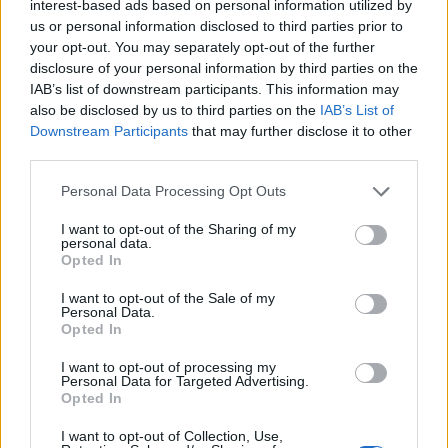
interest-based ads based on personal information utilized by
eurótagság elnyerése után közép- és hosszú távon
us or personal information disclosed to third parties prior to
a gazdasági növekedési kilátásaik
your opt-out. You may separately opt-out of the further
kedvezőtlenebbé válásával is számolhatnak.
disclosure of your personal information by third parties on the
IAB’s list of downstream participants. This information may
Surányi szerint az euroizáció szerepének egyre
also be disclosed by us to third parties on the
IAB’s List of
hangsúlyosabb megjelenése miatt "Frankfurt,
Downstream Participants
that may further disclose it to other
vagy Brüsszel jóváhagyása nélkül megy végbe az
third parties.
euróbevezetés Magyarországon".
Personal Data Processing Opt Outs
Surányi kifejtette, hogy "nincs problémám az euróval akkor,
I want to opt-out of the Sharing of my
ha az Európai Unióba való belépéssel egyidejűleg az EU
personal data.
Opted In
mindenkinek felajánlja az euró-bevezetést is". Ez a
bankvezető szerint közép- és hosszú távon a növekedési
I want to opt-out of the Sale of my
kilátások kedvezőtlenebbé válását vonja maga után, de
Personal Data.
Opted In
állítása szerint "még ez is kevesebb problémát okoz, mint a
rossz költségvetési,...
I want to opt-out of processing my
Personal Data for Targeted Advertising.
Opted In
KEDVES OLVASÓNK!
I want to opt-out of Collection, Use,