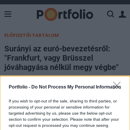
A Paksi Atomerőmű összteljesítménye 226 MW. A Duna vízállá
ELŐFIZETŐI TARTALOM
Surányi az euró-bevezetésről:
"Frankfurt, vagy Brüsszel
jóváhagyása nélkül megy végbe"
Portfolio
Portfolio -
Do Not Process My Personal Information
2005. február 10. 13:05
If you wish to opt-out of the sale, sharing to third parties, or
A volt jegybankelnök szerint a maastrichti
processing of your personal or sensitive information for
keretrendszer teljesen hibás, közgazdaságilag
targeted advertising by us, please use the below opt-out
értelmetlen feltételeket támaszt olyan csatlakozni
section to confirm your selection. Please note that after your
opt-out request is processed you may continue seeing
kívánó országok számára, akik ráadásul az