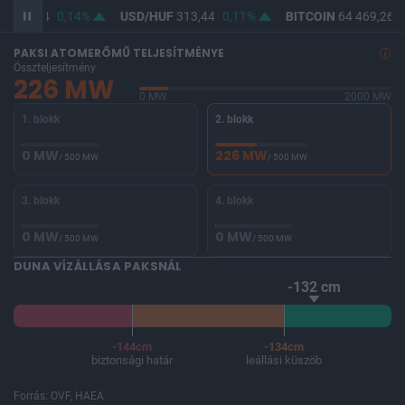
F
362,24
0,14%
USD/HUF
313,44
0,11%
BITCOIN
64 469,26
-
PAKSI ATOMERŐMŰ TELJESÍTMÉNYE
Összteljesítmény
226 MW
0 MW
2000 MW
1. blokk
2. blokk
0 MW
226 MW
/ 500 MW
/ 500 MW
3. blokk
4. blokk
0 MW
0 MW
/ 500 MW
/ 500 MW
DUNA VÍZÁLLÁSA PAKSNÁL
-132 cm
-144cm
-134cm
biztonsági határ
leállási küszöb
Forrás: OVF, HAEA