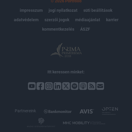
© 2026 Portfolio
impresszum
jogi nyilatkozat
süti beállítások
adatvédelem
szerzői jogok
médiaajánlat
karrier
kommentkezelés
ÁSZF
Itt keressen minket:
Partnereink