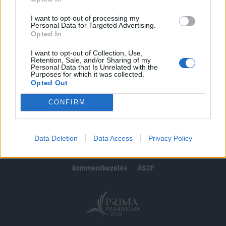
Előfizetés
I want to opt-out of processing my
Personal Data for Targeted Advertising.
Opted In
MÁR ELŐFIZETŐNK VAGY?
BEJELENTKEZÉS
I want to opt-out of Collection, Use,
Retention, Sale, and/or Sharing of my
Personal Data that Is Unrelated with the
Purposes for which it was collected.
Opted Out
CONFIRM
© 2026 Portfolio
impresszum
jogi nyilatkozat
süti beállítások
Data Deletion
Data Access
Privacy Policy
adatvédelem
szerzői jogok
médiaajánlat
karrier
kommentkezelés
ÁSZF