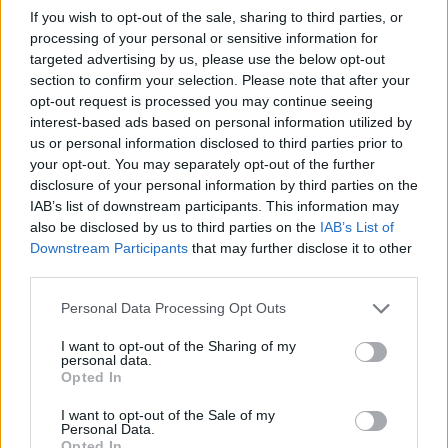
pénzromlási üteme 2.2%-ra emelkedett a júliusi
If you wish to opt-out of the sale, sharing to third parties, or
2.1%-ról (év/év).
processing of your personal or sensitive information for
targeted advertising by us, please use the below opt-out
Az év nyolcadik hónapjában a legnagyobb éves alapú
section to confirm your selection. Please note that after your
drágulást a lakásfelszerelési termékek (5.1%, a szállítási
opt-out request is processed you may continue seeing
díjak (4.8%), illetve az alkohol és dohánytermékek körében
interest-based ads based on personal information utilized by
(4.3%) következett be.
us or personal information disclosed to third parties prior to
your opt-out. You may separately opt-out of the further
disclosure of your personal information by third parties on the
KEDVES OLVASÓNK!
IAB’s list of downstream participants. This information may
also be disclosed by us to third parties on the
IAB’s List of
A keresett cikk a portfolio.hu hírarchívumához
Downstream Participants
that may further disclose it to other
tartozik, melynek olvasása előfizetéses
third parties.
regisztrációhoz kötött.
Personal Data Processing Opt Outs
Az előfizetés a következőket tartalmazza:
I want to opt-out of the Sharing of my
Portfolio.hu teljes cikkarchívum
personal data.
Opted In
Kötéslisták: BÉT elmúlt 2 év napon belüli
kötéslistái
I want to opt-out of the Sale of my
Personal Data.
Opted In