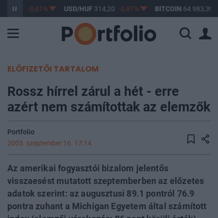
363,17
-0,61%
USD/HUF
314,20
-0,87%
BITCOIN
64 983,39
ELŐFIZETŐI TARTALOM
Rossz hírrel zárul a hét - erre
azért nem számítottak az elemzők
Portfolio
2005. szeptember 16. 17:14
Az amerikai fogyasztói bizalom jelentős
visszaesést mutatott szeptemberben az előzetes
adatok szerint: az augusztusi 89.1 pontról 76.9
pontra zuhant a Michigan Egyetem által számított