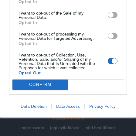
Opted In
Az előfizetés a következőket tartalmazza:
I want to opt-out of the Sale of my
Personal Data.
Portfolio.hu teljes cikkarchívum
Opted In
Kötéslisták: BÉT elmúlt 2 év napon belüli
kötéslistái
I want to opt-out of processing my
Personal Data for Targeted Advertising.
Opted In
Előfizetés
I want to opt-out of Collection, Use,
Retention, Sale, and/or Sharing of my
Personal Data that Is Unrelated with the
Purposes for which it was collected.
MÁR ELŐFIZETŐNK VAGY?
BEJELENTKEZÉS
Opted Out
CONFIRM
Data Deletion
Data Access
Privacy Policy
© 2026 Portfolio
impresszum
jogi nyilatkozat
süti beállítások