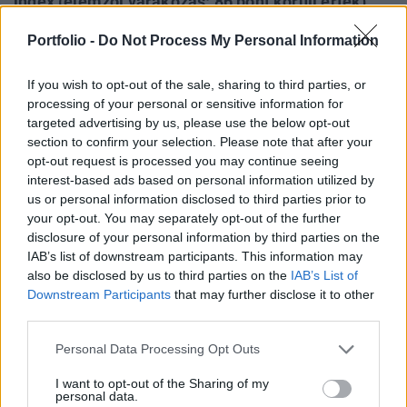
index (elemzői várakozás: 86 pont körüli érték),
míg az elkövetkezendő hat hónapra vonatkozó
Portfolio -
Do Not Process My Personal Information
várakozások indexe 63.6 pontra esett az előző
havi 76.9 pontról. Az adatok mögött egyértelműen
If you wish to opt-out of the sale, sharing to third parties, or
a Kartina-hurrikán által okozott sokk húzódik
processing of your personal or sensitive information for
meg.
targeted advertising by us, please use the below opt-out
section to confirm your selection. Please note that after your
A fogyasztói bizalom fontos előrejelző indikátora az
opt-out request is processed you may continue seeing
interest-based ads based on personal information utilized by
amerikai GDP növekedés mintegy 2/3-át kitevő lakossági
us or personal information disclosed to third parties prior to
fogyasztásnak, bár az utóbbi években az előre jelzett és a
your opt-out. You may separately opt-out of the further
ténylegesen bekövetkező folyamatok közötti kapcsolat
disclosure of your personal information by third parties on the
erőssége csökkent. A jelenlegi helyzet megítélés indexe
IAB’s list of downstream participants. This information may
97.7 pontra zuhant az augusztusi 108.2 pontról.
also be disclosed by us to third parties on the
IAB’s List of
Downstream Participants
that may further disclose it to other
third parties.
KEDVES OLVASÓNK!
Personal Data Processing Opt Outs
A keresett cikk a portfolio.hu hírarchívumához
tartozik, melynek olvasása előfizetéses
I want to opt-out of the Sharing of my
personal data.
regisztrációhoz kötött.