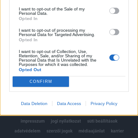
Az előfizetés a következőket tartalmazza:
I want to opt-out of the Sale of my
Portfolio.hu teljes cikkarchívum
Personal Data.
Kötéslisták: BÉT elmúlt 2 év napon belüli
Opted In
kötéslistái
I want to opt-out of processing my
Personal Data for Targeted Advertising.
Opted In
Előfizetés
I want to opt-out of Collection, Use,
Retention, Sale, and/or Sharing of my
Personal Data that Is Unrelated with the
MÁR ELŐFIZETŐNK VAGY?
BEJELENTKEZÉS
Purposes for which it was collected.
Opted Out
CONFIRM
Data Deletion
Data Access
Privacy Policy
© 2026 Portfolio
impresszum
jogi nyilatkozat
süti beállítások
adatvédelem
szerzői jogok
médiaajánlat
karrier