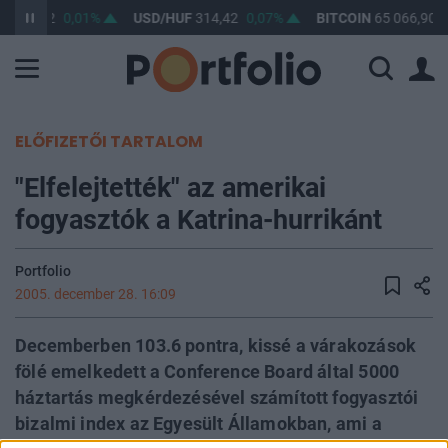
F
363,22
0,01%
USD/HUF
314,42
0,07%
BITCOIN
65 066,90
ELŐFIZETŐI TARTALOM
"Elfelejtették" az amerikai
fogyasztók a Katrina-hurrikánt
Portfolio
2005. december 28. 16:09
Decemberben 103.6 pontra, kissé a várakozások
fölé emelkedett a Conference Board által 5000
háztartás megkérdezésével számított fogyasztói
bizalmi index az Egyesült Államokban, ami a