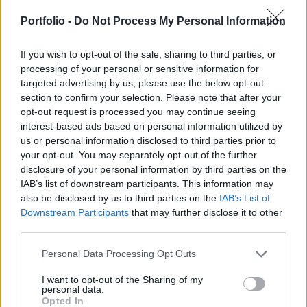
Katrina-hurrikán puszítása előtti szintű bizalmat
jelenti az év végi vásárlási rohamban.
Portfolio -
Do Not Process My Personal Information
Novemberben a felülvizsgált adatok szerint még
98.3 ponton áll a mutató.
If you wish to opt-out of the sale, sharing to third parties, or
processing of your personal or sensitive information for
targeted advertising by us, please use the below opt-out
A jelenlegi helyzetmegítélés indexe 8.3 ponttal 121.5 pontra
section to confirm your selection. Please note that after your
ugrott. Ez volt egy éven belül a legnagyobb egyhavi indx-
opt-out request is processed you may continue seeing
emelkedés. Az elkövetkezendő 6 hónapra vonatkozó
interest-based ads based on personal information utilized by
várakozások indexe 91.6 pontra nőtt az előző havi 88.4
us or personal information disclosed to third parties prior to
pontról. A felmérés arra is rámutatott, hogy azon
your opt-out. You may separately opt-out of the further
válaszadók száma, akik szerint rosszak a gazdasági
disclosure of your personal information by third parties on the
lehetőségek, 3%-ponttal csökkent. Emellett azok száma...
IAB’s list of downstream participants. This information may
also be disclosed by us to third parties on the
IAB’s List of
Downstream Participants
that may further disclose it to other
KEDVES OLVASÓNK!
third parties.
A keresett cikk a portfolio.hu hírarchívumához
Personal Data Processing Opt Outs
tartozik, melynek olvasása előfizetéses
I want to opt-out of the Sharing of my
regisztrációhoz kötött.
personal data.
Opted In