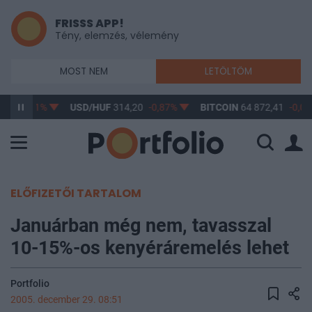
FRISSS APP!
Tény, elemzés, vélemény
MOST NEM
LETÖLTÖM
,17
-0,61%
USD/HUF
314,20
-0,87%
BITCOIN
64 872,41
-0,05
ELŐFIZETŐI TARTALOM
Januárban még nem, tavasszal
10-15%-os kenyéráremelés lehet
Portfolio
2005. december 29. 08:51