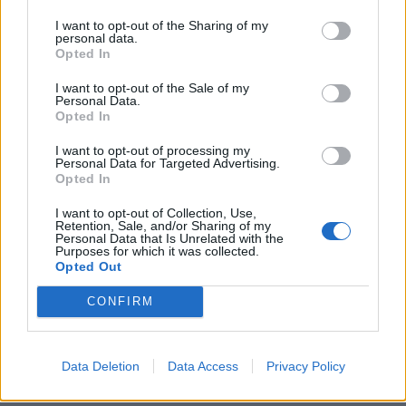
KEDVES OLVASÓNK!
I want to opt-out of the Sharing of my
personal data.
A keresett cikk a portfolio.hu hírarchívumához
Opted In
tartozik, melynek olvasása előfizetéses
I want to opt-out of the Sale of my
regisztrációhoz kötött.
Personal Data.
Opted In
Az előfizetés a következőket tartalmazza:
I want to opt-out of processing my
Portfolio.hu teljes cikkarchívum
Personal Data for Targeted Advertising.
Kötéslisták: BÉT elmúlt 2 év napon belüli
Opted In
kötéslistái
I want to opt-out of Collection, Use,
Retention, Sale, and/or Sharing of my
Personal Data that Is Unrelated with the
Előfizetés
Purposes for which it was collected.
Opted Out
CONFIRM
MÁR ELŐFIZETŐNK VAGY?
BEJELENTKEZÉS
Data Deletion
Data Access
Privacy Policy