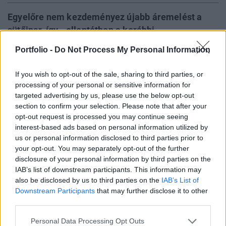
Egyelőre nem kezdeményez újabb áremelést a
sütőipar, így - ellentétben a korábbi
elképzelésekkel - januártól biztosan nem
Portfolio -
Do Not Process My Personal Information
változnak a fogyasztói árak - írja a Világgazdaság.
A pékek most a jövő évi szállítási szerződések
If you wish to opt-out of the sale, sharing to third parties, or
megkötésére koncentrálnak, és várhatóan február
processing of your personal or sensitive information for
közepén, március elején állnak elő az őszi
targeted advertising by us, please use the below opt-out
section to confirm your selection. Please note that after your
sikertelen után ismét áremelési terveikkel.
opt-out request is processed you may continue seeing
interest-based ads based on personal information utilized by
Jelenleg erősen szóródó egy kilogramm fehér kenyér
us or personal information disclosed to third parties prior to
fogyasztói ára (130-200 Ft). Sütőipari szereplők szerint 250
your opt-out. You may separately opt-out of the further
Ft/kg körül lenne elfogadható az ágazat jövedelmezősége,
disclosure of your personal information by third parties on the
de tavasz környékén "minimális programként" 10-15%-os
IAB’s list of downstream participants. This information may
áremeléssel is elégedettek lennének. Ősszel az országos
also be disclosed by us to third parties on the
IAB’s List of
Downstream Participants
that may further disclose it to other
áremelési tervekből az lett, hogy néhány pék a
third parties.
péksüteményeknél 5-7%-os áremelést...
Personal Data Processing Opt Outs