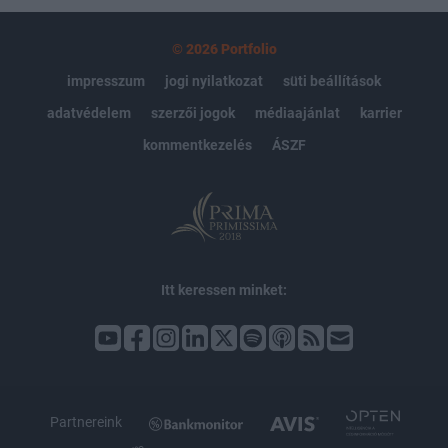
© 2026 Portfolio
impresszum
jogi nyilatkozat
süti beállítások
adatvédelem
szerzői jogok
médiaajánlat
karrier
kommentkezelés
ÁSZF
Itt keressen minket:
Partnereink