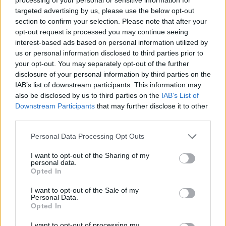
InfoRádió A műsor témája: Választási kampány - az
targeted advertising by us, please use the below opt-out
section to confirm your selection. Please note that after your
ígéretek gazdasági, pénzügyi háttere, az ország megítélése
opt-out request is processed you may continue seeing
külföldi elemzők szemében.
interest-based ads based on personal information utilized by
us or personal information disclosed to third parties prior to
your opt-out. You may separately opt-out of the further
KEDVES OLVASÓNK!
disclosure of your personal information by third parties on the
A keresett cikk a portfolio.hu hírarchívumához
IAB’s list of downstream participants. This information may
also be disclosed by us to third parties on the
IAB’s List of
tartozik, melynek olvasása előfizetéses
Downstream Participants
that may further disclose it to other
regisztrációhoz kötött.
third parties.
Az előfizetés a következőket tartalmazza:
Personal Data Processing Opt Outs
Portfolio.hu teljes cikkarchívum
Kötéslisták: BÉT elmúlt 2 év napon belüli
I want to opt-out of the Sharing of my
personal data.
kötéslistái
Opted In
I want to opt-out of the Sale of my
Előfizetés
Personal Data.
Opted In
I want to opt-out of processing my