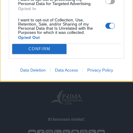
MÁR ELŐFIZETŐNK VAGY?
BEJELENTKEZÉS
Personal Data for Targeted Advertising.
Opted In
I want to opt-out of Collection, Use,
Retention, Sale, and/or Sharing of my
Personal Data that Is Unrelated with the
Purposes for which it was collected.
Opted Out
© 2026 Portfolio
CONFIRM
impresszum
jogi nyilatkozat
süti beállítások
adatvédelem
szerzői jogok
médiaajánlat
karrier
Data Deletion
Data Access
Privacy Policy
kommentkezelés
ÁSZF
Itt keressen minket: