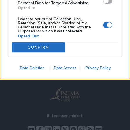
MÁR ELŐFIZETŐNK VAGY?
BEJELENTKEZÉS
Personal Data for Targeted Advertising.
Opted In
I want to opt-out of Collection, Use,
Retention, Sale, and/or Sharing of my
Personal Data that Is Unrelated with the
Purposes for which it was collected.
Opted Out
© 2026 Portfolio
CONFIRM
impresszum
jogi nyilatkozat
süti beállítások
adatvédelem
szerzői jogok
médiaajánlat
karrier
Data Deletion
Data Access
Privacy Policy
kommentkezelés
ÁSZF
Itt keressen minket: