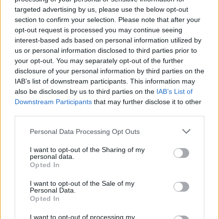
elodázhatatlanná Magyarországon. Az ICEG EC és az
targeted advertising by us, please use the below opt-out
AMCHAM által szervezett, "Választások után- kritikus
section to confirm your selection. Please note that after your
opt-out request is processed you may continue seeing
döntések előtt...
interest-based ads based on personal information utilized by
us or personal information disclosed to third parties prior to
your opt-out. You may separately opt-out of the further
KEDVES OLVASÓNK!
disclosure of your personal information by third parties on the
A keresett cikk a portfolio.hu hírarchívumához
IAB’s list of downstream participants. This information may
also be disclosed by us to third parties on the
IAB’s List of
tartozik, melynek olvasása előfizetéses
Downstream Participants
that may further disclose it to other
regisztrációhoz kötött.
third parties.
Az előfizetés a következőket tartalmazza:
Personal Data Processing Opt Outs
Portfolio.hu teljes cikkarchívum
Kötéslisták: BÉT elmúlt 2 év napon belüli
I want to opt-out of the Sharing of my
personal data.
kötéslistái
Opted In
I want to opt-out of the Sale of my
Előfizetés
Personal Data.
Opted In
I want to opt-out of processing my