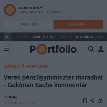
FRISSS APP!
Tény, elemzés, vélemény
MOST NEM
LETÖLTÖM
F
363,17
-0,61%
USD/HUF
314,20
-0,87%
BITCOIN
64 978,94
ELŐFIZETŐI TARTALOM
Veres pénzügyminiszter maradhat
- Goldman Sachs kommentár
Portfolio
2006. május 25. 11:23