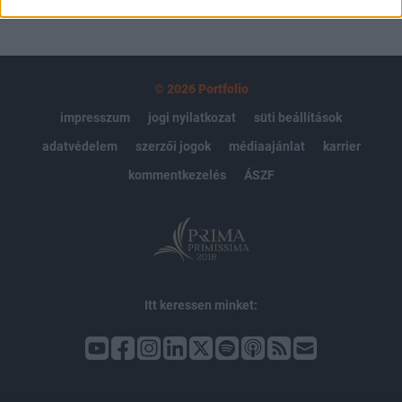
© 2026 Portfolio
impresszum
jogi nyilatkozat
süti beállítások
adatvédelem
szerzői jogok
médiaajánlat
karrier
kommentkezelés
ÁSZF
Itt keressen minket: