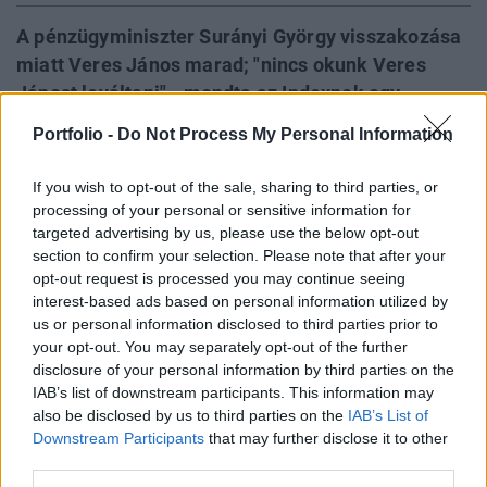
A pénzügyminiszter Surányi György visszakozása
miatt Veres János marad; "nincs okunk Veres
Jánost leváltani" - mondta az Indexnek egy
kormányzati forrás. Surányinak a Magyar Nemzeti
Portfolio -
Do Not Process My Personal Information
Bank elnöki tiszte kínálkozik. Az internetes portál
több vezető kormánytagtól és szocialista
If you wish to opt-out of the sale, sharing to third parties, or
vezetőtől származó információi szerint elkészült a
processing of your personal or sensitive information for
targeted advertising by us, please use the below opt-out
második Gyurcsány-kormány listájának első,
section to confirm your selection. Please note that after your
komolynak vehető változata.
opt-out request is processed you may continue seeing
interest-based ads based on personal information utilized by
A kabinet Szilvásy György, Kiss Péter, Lamperth Mónika,
us or personal information disclosed to third parties prior to
Petrétei József, Iváncsik Imre, Gráf József, Hiller István,
your opt-out. You may separately opt-out of the further
Veres János és még három szabad demokrata
disclosure of your personal information by third parties on the
minisztérium vezetőjéből áll majd. Kóka János
IAB’s list of downstream participants. This information may
személyében SZDSZ-es vezetője lesz/marad a gazdasági
also be disclosed by us to third parties on the
IAB’s List of
Downstream Participants
that may further disclose it to other
minisztériumnak, és az egészségügyet is a szabad
third parties.
demokraták kapják. Az egyeztetéseket ismerő Index-