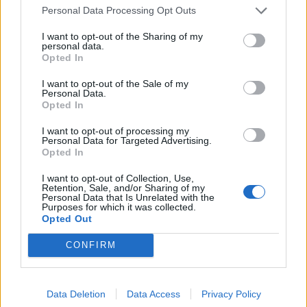
források...
Personal Data Processing Opt Outs
I want to opt-out of the Sharing of my
personal data.
KEDVES OLVASÓNK!
Opted In
A keresett cikk a portfolio.hu hírarchívumához
I want to opt-out of the Sale of my
tartozik, melynek olvasása előfizetéses
Personal Data.
Opted In
regisztrációhoz kötött.
I want to opt-out of processing my
Az előfizetés a következőket tartalmazza:
Personal Data for Targeted Advertising.
Portfolio.hu teljes cikkarchívum
Opted In
Kötéslisták: BÉT elmúlt 2 év napon belüli
I want to opt-out of Collection, Use,
kötéslistái
Retention, Sale, and/or Sharing of my
Personal Data that Is Unrelated with the
Purposes for which it was collected.
Előfizetés
Opted Out
CONFIRM
MÁR ELŐFIZETŐNK VAGY?
BEJELENTKEZÉS
Data Deletion
Data Access
Privacy Policy