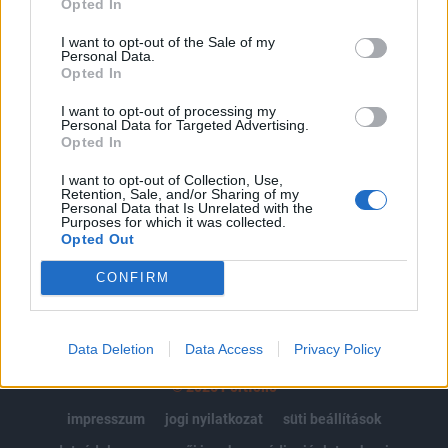
Opted In
Az előfizetés a következőket tartalmazza:
I want to opt-out of the Sale of my
Personal Data.
Portfolio.hu teljes cikkarchívum
Opted In
Kötéslisták: BÉT elmúlt 2 év napon belüli
kötéslistái
I want to opt-out of processing my
Personal Data for Targeted Advertising.
Opted In
Előfizetés
I want to opt-out of Collection, Use,
Retention, Sale, and/or Sharing of my
Personal Data that Is Unrelated with the
Purposes for which it was collected.
MÁR ELŐFIZETŐNK VAGY?
BEJELENTKEZÉS
Opted Out
CONFIRM
Data Deletion
Data Access
Privacy Policy
© 2026 Portfolio
impresszum
jogi nyilatkozat
süti beállítások