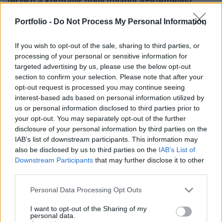
tervezi a kormány, hogy további ÁFA-emelést
hajtson végre. Szintén "irreális tippelés"-nek
Portfolio -
Do Not Process My Personal Information
minősítette az ingatlanadó 2008-ra tervezett
bevezetésének 2007 nyarára történő
If you wish to opt-out of the sale, sharing to third parties, or
előrehozását.
processing of your personal or sensitive information for
targeted advertising by us, please use the below opt-out
Mint ismert, a napokban több szakértő, illetve média is
section to confirm your selection. Please note that after your
azzal foglalkozott, hogy bizonyos adóbevételek (pl.
opt-out request is processed you may continue seeing
kamatadó) alulteljesülhetnek elsősorban jövőre, ami miatt
interest-based ads based on personal information utilized by
us or personal information disclosed to third parties prior to
további bevételnövelő lépések jöhetnek szóba. Veres a fenti
your opt-out. You may separately opt-out of the further
adóemelések szükségességére annyit jelzett, hogy a
disclosure of your personal information by third parties on the
költségvetés bevételei az idei első nyolc hónapban a
IAB’s list of downstream participants. This information may
várakozásoknak megfelelően teljesültek.Kapcsolódó...
also be disclosed by us to third parties on the
IAB’s List of
Downstream Participants
that may further disclose it to other
third parties.
KEDVES OLVASÓNK!
Personal Data Processing Opt Outs
A keresett cikk a portfolio.hu hírarchívumához
tartozik, melynek olvasása előfizetéses
I want to opt-out of the Sharing of my
personal data.
regisztrációhoz kötött.