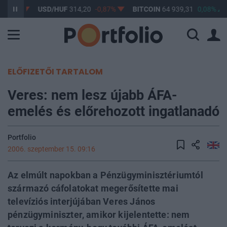
-0,61%
USD/HUF
314,20
-0,87%
BITCOIN
64 939,31
0,08%
ELŐFIZETŐI TARTALOM
Veres: nem lesz újabb ÁFA-
emelés és előrehozott ingatlanadó
Portfolio
2006. szeptember 15. 09:16
Az elmúlt napokban a Pénzügyminisztériumtól
származó cáfolatokat megerősítette mai
televíziós interjújában Veres János
pénzügyminiszter, amikor kijelentette: nem