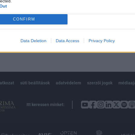
lected.
Out
CONFIRM
Előfizetés
Data Deletion
Data Access
Privacy Policy
NK VAGY?
BEJELENTKEZÉS
latkozat
süti beállítások
adatvédelem
szerzői jogok
médiaaj
Itt keressen minket: