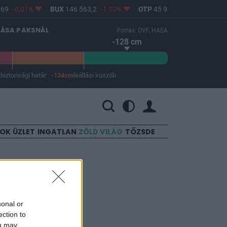
69
-0,01%
BUX
146 563,2
-1,03%
OTP
45 900
-1,82%
MO
LÁSA PAKSNÁL
Forrás: OVF, HAEA
-128 cm
m
biztonsági határ
-134cm
leállási küszöb
 a leállási küszöb -134 cm.
SOK
ÜZLET
INGATLAN
ZÖLD VILÁG
TŐZSDE
sonal or
ection to
ou may