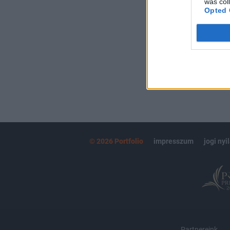
was col
kötéslistái
Opted 
MÁR ELŐFIZETŐ
© 2026 Portfolio
impresszum
jogi nyi
Partnereink