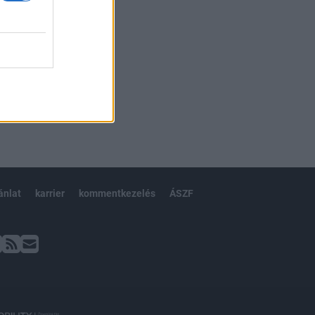
ánlat
karrier
kommentkezelés
ÁSZF