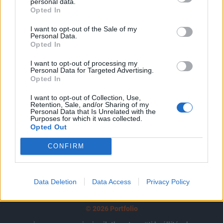
tartozik, melynek olvasása előfizetéses
personal data.
Opted In
regisztrációhoz kötött.
I want to opt-out of the Sale of my
Az előfizetés a következőket tartalmazza:
Personal Data.
Opted In
Portfolio.hu teljes cikkarchívum
Kötéslisták: BÉT elmúlt 2 év napon belüli
I want to opt-out of processing my
kötéslistái
Personal Data for Targeted Advertising.
Opted In
Előfizetés
I want to opt-out of Collection, Use,
Retention, Sale, and/or Sharing of my
Personal Data that Is Unrelated with the
Purposes for which it was collected.
Opted Out
MÁR ELŐFIZETŐNK VAGY?
BEJELENTKEZÉS
CONFIRM
Data Deletion
Data Access
Privacy Policy
© 2026 Portfolio