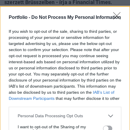
szerzett Brüsszelben - írja a Financial Times.
Gyurcsány Ferenc párttársai előtt elmondott
beszédével kapcsolatban a cikk szerzője nem
Portfolio -
Do Not Process My Personal Information
fukarkodik a pozitív jelzőkkel, és úgy véli, egyik
If you wish to opt-out of the sale, sharing to third parties, or
kijelentése akár az Európai Unió mottója is
processing of your personal or sensitive information for
lehetne.
targeted advertising by us, please use the below opt-out
section to confirm your selection. Please note that after your
"Ez volt az egyik legérdekesebb, legszenvedélyesebb és
opt-out request is processed you may continue seeing
legőszintébb politikai szöveg, amit valaha olvastam - még
interest-based ads based on personal information utilized by
akkor is, ha előadója történetesen egy hazugsággyáros" -
us or personal information disclosed to third parties prior to
írja George Parker, a népszerű brit gazdasági napilap
your opt-out. You may separately opt-out of the further
disclosure of your personal information by third parties on the
riportere. Mindezek ellenére a cikk szerzője úgy véli, most
IAB’s list of downstream participants. This information may
nem Gyurcsány szavain kéne legyen a hangsúly, hanem a
also be disclosed by us to third parties on the
IAB’s List of
tettein. Parker cikke bővebben az alábbi...
Downstream Participants
that may further disclose it to other
third parties.
KEDVES OLVASÓNK!
Personal Data Processing Opt Outs
A keresett cikk a portfolio.hu hírarchívumához
I want to opt-out of the Sharing of my