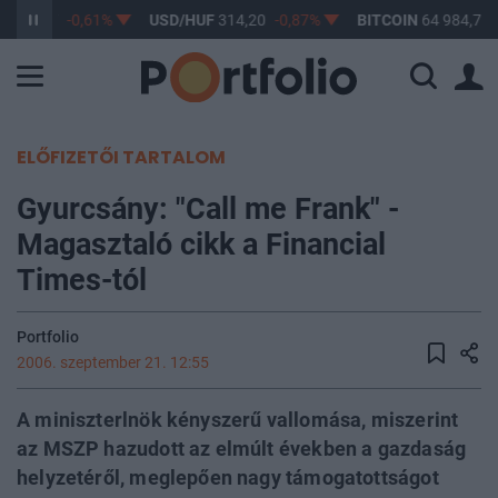
F
363,17
-0,61%
USD/HUF
314,20
-0,87%
BITCOIN
64 984,73
ELŐFIZETŐI TARTALOM
Gyurcsány: "Call me Frank" -
Magasztaló cikk a Financial
Times-tól
Portfolio
2006. szeptember 21. 12:55
A miniszterlnök kényszerű vallomása, miszerint
az MSZP hazudott az elmúlt években a gazdaság
helyzetéről, meglepően nagy támogatottságot