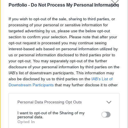
túlköltekezés áll ennek hátterében leginkább. Az
Portfolio -
Do Not Process My Personal Information
árumérleg tavaly 763.6 milliárd dolláros hiánnyal
zárt.
If you wish to opt-out of the sale, sharing to third parties, or
processing of your personal or sensitive information for
Decemberben a novemberi deficithez képest 5.3
targeted advertising by us, please use the below opt-out
százalékos hiány-növekmény látható: az év utolsó
section to confirm your selection. Please note that after your
hónapjában 61.2 milliárd dollárt tett ki a deficit. Ez utóbbi
opt-out request is processed you may continue seeing
meglepte az elemzőket, az előzetes felmérések mediánja
interest-based ads based on personal information utilized by
us or personal information disclosed to third parties prior to
59.5 milliárd dollár volt. A dollár a vártnál nagyobb
your opt-out. You may separately opt-out of the further
egyensúlyhiányra gyengülni kezdett, miután a vártnál
disclosure of your personal information by third parties on the
rosszabb külkereskedelmi pozíció miatt a piaci...
IAB’s list of downstream participants. This information may
also be disclosed by us to third parties on the
IAB’s List of
Downstream Participants
that may further disclose it to other
KEDVES OLVASÓNK!
third parties.
A keresett cikk a portfolio.hu hírarchívumához
Personal Data Processing Opt Outs
tartozik, melynek olvasása előfizetéses
regisztrációhoz kötött.
I want to opt-out of the Sharing of my
personal data.
Opted In
Az előfizetés a következőket tartalmazza: