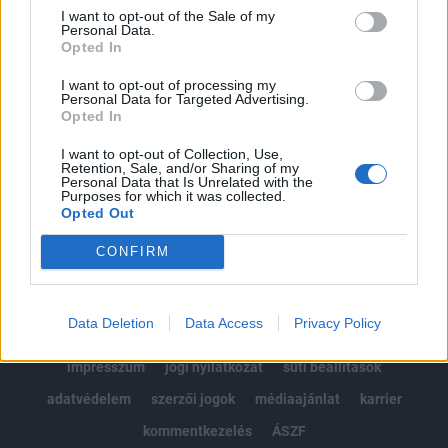
Portfolio.hu teljes cikkarchívum
I want to opt-out of the Sale of my
Personal Data.
Kötéslisták: BÉT elmúlt 2 év napon belüli
Opted In
kötéslistái
I want to opt-out of processing my
Personal Data for Targeted Advertising.
Előfizetés
Opted In
I want to opt-out of Collection, Use,
Retention, Sale, and/or Sharing of my
MÁR ELŐFIZETŐNK VAGY?
BEJELENTKEZÉS
Personal Data that Is Unrelated with the
Purposes for which it was collected.
Opted Out
CONFIRM
Data Deletion
Data Access
Privacy Policy
© 2026 Portfolio
impresszum
jogi nyilatkozat
süti beállítások
adatvédelem
szerzői jogok
médiaajánlat
karrier
kommentkezelés
ÁSZF