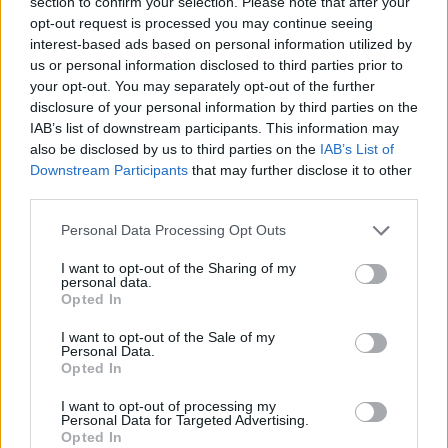
section to confirm your selection. Please note that after your
Nemzetközi Valutaalap szakértői úgy látják: a
opt-out request is processed you may continue seeing
legnagyobb problémát az inflációs veszély és a
interest-based ads based on personal information utilized by
us or personal information disclosed to third parties prior to
folyó fizetési mérleg hiány nagysága jelenti a
your opt-out. You may separately opt-out of the further
román gazdaságban. A kérdés csak az, hogy
disclosure of your personal information by third parties on the
mikor válnak kezelhetetlenné a problémák -
IAB’s list of downstream participants. This information may
figyelmeztetett az IMF-illetékes, aki nagyon
also be disclosed by us to third parties on the
IAB’s List of
Downstream Participants
that may further disclose it to other
jelentősnek nevezte az idei évi fiskális lazítást (az
third parties.
államháztartás GDP-arányos hiánya a 2006-os
1.7%-ról 2.8%-ra ugorhat idén).
Personal Data Processing Opt Outs
A gyors gazdasági melletti dinamikus belső fogyasztás- és
I want to opt-out of the Sharing of my
personal data.
bérnövekedés mellett az IMF szerint valószínűleg
Opted In
meghaladja majd a decemberi éves alapú pénzromlás a
I want to opt-out of the Sale of my
jegybank által célzott 3-5%-os sávot (kereslet oldali
Personal Data.
infláció), így elképzelhető, hogy a múlt pénteken 75 bp-tal
Opted In
csökkenő irányadó kamatot vissza kell majd
I want to opt-out of processing my
emelni.Kapcsolódó cikkünk2007.02.10 10:03 Meglepő
Personal Data for Targeted Advertising.
dolgokat...
Opted In