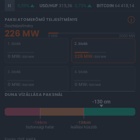
363,88
0,59%
USD/HUF
315,36
0,73%
BITCOIN
64 418,14
-0
PAKSI ATOMERŐMŰ TELJESÍTMÉNYE
Összteljesítmény
226 MW
0 MW
2000 MW
1. blokk
2. blokk
0 MW
226 MW
/ 500 MW
/ 500 MW
3. blokk
4. blokk
0 MW
0 MW
/ 500 MW
/ 500 MW
DUNA VÍZÁLLÁSA PAKSNÁL
-130 cm
-144cm
-134cm
biztonsági határ
leállási küszöb
Forrás: OVF, HAEA