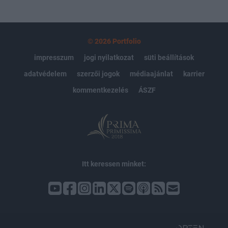
© 2026 Portfolio
impresszum
jogi nyilatkozat
süti beállítások
adatvédelem
szerzői jogok
médiaajánlat
karrier
kommentkezelés
ÁSZF
Itt keressen minket: