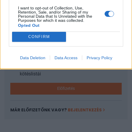
I want to opt-out of Collection, Use,
Retention, Sale, and/or Sharing of my
KEDVES OLVASÓNK!
Personal Data that Is Unrelated with the
Purposes for which it was collected.
Opted Out
A keresett cikk a portfolio.hu hírarchívumához
tartozik, melynek olvasása előfizetéses
CONFIRM
regisztrációhoz kötött.
Az előfizetés a következőket tartalmazza:
Data Deletion
Data Access
Privacy Policy
Portfolio.hu teljes cikkarchívum
Kötéslisták: BÉT elmúlt 2 év napon belüli
kötéslistái
Előfizetés
MÁR ELŐFIZETŐNK VAGY?
BEJELENTKEZÉS