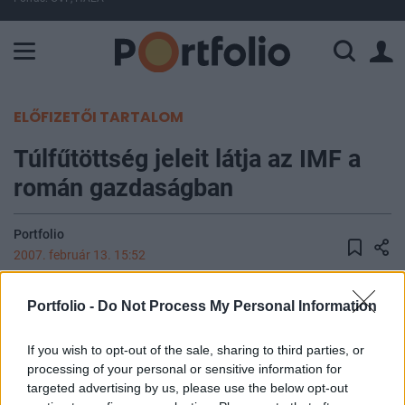
A Paksi Atomerőmű összteljesítménye 226 MW. A Duna vízállá
ELŐFIZETŐI TARTALOM
Túlfűtöttség jeleit látja az IMF a
román gazdaságban
Portfolio
2007. február 13. 15:52
"Már nagyon közel van a túlfűtöttséghez a román
Portfolio -
Do Not Process My Personal Information
gazdaság" - jelentette ki a szokásos éves
gazdaságpolitikai konzultációra Bukarestbe
If you wish to opt-out of the sale, sharing to third parties, or
processing of your personal or sensitive information for
érkező IMF-küldöttség vezetője egy mai
targeted advertising by us, please use the below opt-out
sajtótájékoztatón. A Reuters tudósítása szerint a