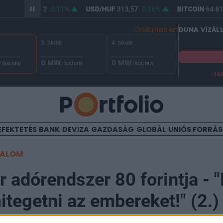
R/HUF
362,12
0,11%
USD/HUF
313,57
0,16%
BITCOIN
64 812
DUNA VÍZÁL
Mit jelent ez?
3. blokk
4. blokk
0 MW
0 MW
/ 500 MW
/ 500 MW
/ 500 MW
-14
 Duna vízállása Paksnál -131 cm. A biztonsági határ -144 cm,
EFEKTETÉS
BANK
DEVIZA
GAZDASÁG
GLOBÁL
UNIÓS FORRÁ
TALOM
 adórendszer 80 forintja -
itegetni az embereket!" (2.)