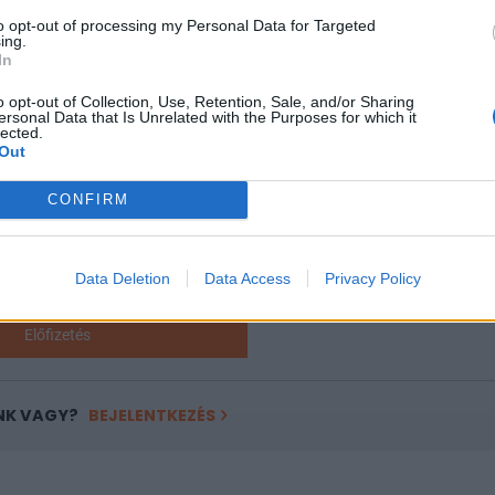
ne ellensúlyozni. Mindehhez széleskörű társadalmi egyeztetés le
to opt-out of processing my Personal Data for Targeted
ing.
In
ASÓNK!
o opt-out of Collection, Use, Retention, Sale, and/or Sharing
ersonal Data that Is Unrelated with the Purposes for which it
a portfolio.hu hírarchívumához tartozik, melynek olvasása előf
lected.
Out
ötött.
övetkezőket tartalmazza:
CONFIRM
 teljes cikkarchívum
 BÉT elmúlt 2 év napon belüli
Data Deletion
Data Access
Privacy Policy
Előfizetés
NK VAGY?
BEJELENTKEZÉS