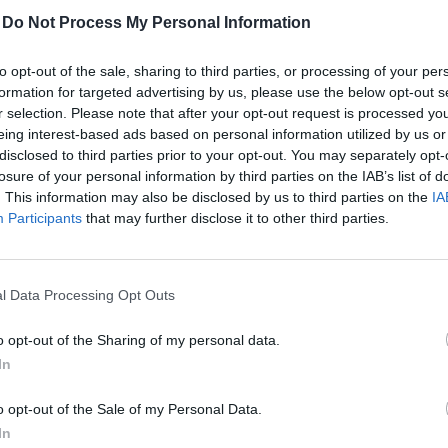
-
Do Not Process My Personal Information
to opt-out of the sale, sharing to third parties, or processing of your per
a 100 forint munkavállalónak járó kifizetés a munká
formation for targeted advertising by us, please use the below opt-out s
, miközben a munkavállaló a 100 forintból a közterhek 
r selection. Please note that after your opt-out request is processed y
eing interest-based ads based on personal information utilized by us or
 haza (nettó bér), amiből az általános forgalmi adóval 
disclosed to third parties prior to your opt-out. You may separately opt-
kat tudja megvenni - hívta fel a figyelmet a Magyar K
losure of your personal information by third parties on the IAB’s list of
ai konferenciáján Pitti Zoltán, a Budapesti Corvinus 
. This information may also be disclosed by us to third parties on the
IA
ke szerint a 145 és a 65 forint közötti 80 forint nagyság
Participants
that may further disclose it to other third parties.
pénzek felhasználása körül komoly hatékonysági prob
avaslatot, hogy érvényesíteni kell a fogyasztási- és vag
t, miközben az élőmunkterhek érzékelhető csökkentés
l Data Processing Opt Outs
áltoztatásokra a kormányzat részéről is hallhatók elk
o opt-out of the Sharing of my personal data.
g kidolgozatlanok.
In
rra tett javaslatot, hogy a munkáltatói tb-járulék kulcsát (érzék
o opt-out of the Sale of my Personal Data.
 min. 5%-ponttal) csökkenteni kellene. Ennek költségvetési hatás
In
ékok növelésével, másrészt a munkáltatók felé az egy csomagba