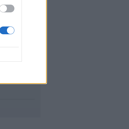
nne...
izetéses