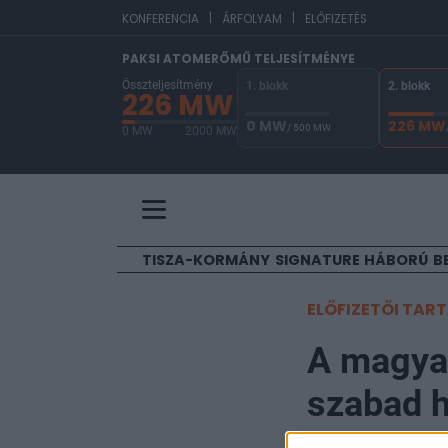
|
|
EU
KONFERENCIA
ÁRFOLYAM
ELŐFIZETÉS
PAKSI ATOMERŐMŰ TELJESÍTMÉNYE
Összteljesítmény
1. blokk
2. blokk
226 MW
0 MW
226 MW
/ 500 MW
0 MW
2000 MW
A Paksi Atomerőmű összteljesítménye 226 MW. A
TISZA-KORMÁNY
SIGNATURE
HÁBORÚ
B
ELŐFIZETŐI TAR
A magyar
szabad h