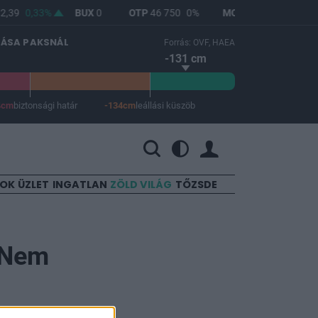
,39
0,33%
BUX
0
OTP
46 750
0%
MOL
4 608
0%
RI
LÁSA PAKSNÁL
Forrás: OVF, HAEA
-131 cm
4cm
biztonsági határ
-134cm
leállási küszöb
 a leállási küszöb -134 cm.
SOK
ÜZLET
INGATLAN
ZÖLD VILÁG
TŐZSDE
 "Nem