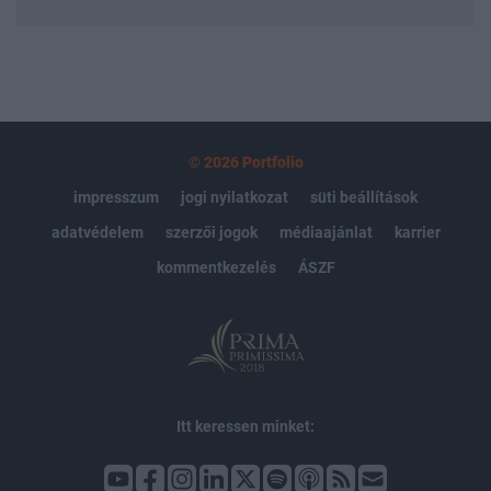
© 2026 Portfolio
impresszum
jogi nyilatkozat
süti beállítások
adatvédelem
szerzői jogok
médiaajánlat
karrier
kommentkezelés
ÁSZF
Itt keressen minket: