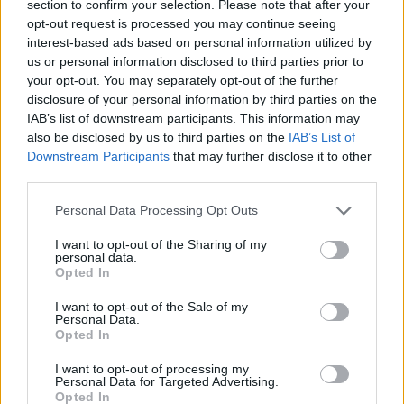
ügyvivői Erdős Attila helyett Horváth Ágnes
section to confirm your selection. Please note that after your
opt-out request is processed you may continue seeing
államtitkárt javasolják a lemondott Molnár Lajos
interest-based ads based on personal information utilized by
utódjául az egészségügyi miniszteri posztra. Mivel
us or personal information disclosed to third parties prior to
a tárca a szabad demokratáké, a döntés
your opt-out. You may separately opt-out of the further
gyakorlatilag azt jelenti, hogy az új miniszter
disclosure of your personal information by third parties on the
IAB’s list of downstream participants. This information may
Molnár egykori asszisztense lesz. Gyurcsány
also be disclosed by us to third parties on the
IAB’s List of
Ferenc miniszterelnök már jelezte, alkalmasnak
Downstream Participants
that may further disclose it to other
találja a jelöltet. Ez a reformok folytatását ígéri, és
third parties.
hamarosan az is kiderülhet, hogy sikerül-e átverni
Personal Data Processing Opt Outs
a több biztosítós egészségügyi rendszer (egyelőre
részleteiben ismeretlen) modelljét a
I want to opt-out of the Sharing of my
personal data.
szocialistákon.
Opted In
A döntés után Kóka már Horváth mellett érvelt:
I want to opt-out of the Sale of my
Personal Data.
"Mérlegeltük azt is, hogy nincs vagy nagyon kevés az
Opted In
ismerkedési idő" - mondta a Népszabadság tudósítási
szerint a pártelnök, aki szerint Horváth Ágnes a
I want to opt-out of processing my
Personal Data for Targeted Advertising.
közigazgatási tapasztalata, helyismerete miatt kerekedett
Opted In