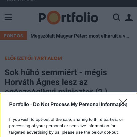
A Paksi Atomerőmű összteljesítménye 226 MW. A Duna vízállá
FONTOS
Megszólalt Magyar Péter: most elhárult a veszély, de Pakson újra pattanásig feszülhet a helyzet
ELŐFIZETŐI TARTALOM
Sok hűhó semmiért - mégis
Horváth Ágnes lesz az
egészségügyi miniszter (2.)
Portfolio -
Do Not Process My Personal Information
Portfolio
2007. április 19. 08:14
If you wish to opt-out of the sale, sharing to third parties, or
processing of your personal or sensitive information for
Kóka János ellenjelöltje nem futott be, az SZDSZ
targeted advertising by us, please use the below opt-out