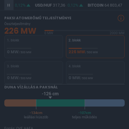
365,85
0,12%
USD/HUF
317,36
0,12%
BITCOIN
64 803,47
0,
PAKSI ATOMERŐMŰ TELJESÍTMÉNYE
Összteljesítmény
226 MW
0 MW
2000 MW
1. blokk
2. blokk
0 MW
226 MW
/ 500 MW
/ 500 MW
3. blokk
4. blokk
0 MW
0 MW
/ 500 MW
/ 500 MW
DUNA VÍZÁLLÁSA PAKSNÁL
-126 cm
-134cm
-107cm
leállási küszöb
teljes működés
Forrás: OVF, HAEA