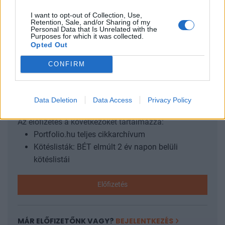
felül Erdőssel szemben. Az új miniszter személyének
nyilvánosságra kerülése után egyből megszólalt a
I want to opt-out of Collection, Use,
Retention, Sale, and/or Sharing of my
reformok...
Personal Data that Is Unrelated with the
Purposes for which it was collected.
Opted Out
KEDVES OLVASÓNK!
CONFIRM
A keresett cikk a portfolio.hu hírarchívumához
tartozik, melynek olvasása előfizetéses
Data Deletion
Data Access
Privacy Policy
regisztrációhoz kötött.
Az előfizetés a következőket tartalmazza:
Portfolio.hu teljes cikkarchívum
Kötéslisták: BÉT elmúlt 2 év napon belüli
kötéslistái
Előfizetés
MÁR ELŐFIZETŐNK VAGY?
BEJELENTKEZÉS