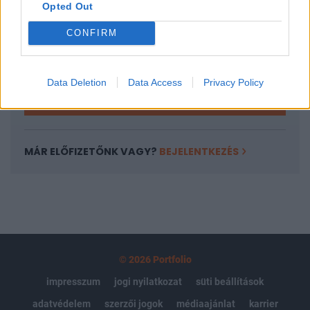
Opted Out
Az előfizetés a következőket tartalmazza:
Portfolio.hu teljes cikkarchívum
CONFIRM
Kötéslisták: BÉT elmúlt 2 év napon belüli
kötéslistái
Data Deletion
Data Access
Privacy Policy
Előfizetés
MÁR ELŐFIZETŐNK VAGY?
BEJELENTKEZÉS
© 2026 Portfolio
impresszum
jogi nyilatkozat
süti beállítások
adatvédelem
szerzői jogok
médiaajánlat
karrier