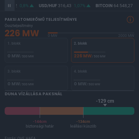
F
364,62
0,8%
USD/HUF
316,43
1,07%
BITCOIN
64 548,27
-0
PAKSI ATOMERŐMŰ TELJESÍTMÉNYE
Összteljesítmény
226 MW
0 MW
2000 MW
1. blokk
2. blokk
0 MW
226 MW
/ 500 MW
/ 500 MW
3. blokk
4. blokk
0 MW
0 MW
/ 500 MW
/ 500 MW
DUNA VÍZÁLLÁSA PAKSNÁL
-129 cm
-144cm
-134cm
biztonsági határ
leállási küszöb
Forrás: OVF, HAEA