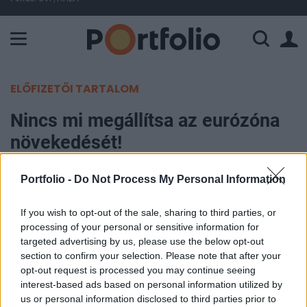
A Paksi Atomerőmű összteljesítménye 226 MW. A Duna vízállá
ELŐFIZETŐI TARTALOM
Nincs mi megállítsa az eurózóna
növekedését!
Portfolio
Portfolio -
Do Not Process My Personal Information
2007. május 15. 11:33
If you wish to opt-out of the sale, sharing to third parties, or
processing of your personal or sensitive information for
A német gazdaság kirobbanó formáját mutató ma
targeted advertising by us, please use the below opt-out
reggeli számok után az euróövezet GDP-
section to confirm your selection. Please note that after your
növekedése is a várakozásoknál kedvezőbb lett.
opt-out request is processed you may continue seeing
Az idei első három hónapban 0.6 százalékkal
interest-based ads based on personal information utilized by
us or personal information disclosed to third parties prior to
bővült a gazdaság, a piaci várakozások 0.5