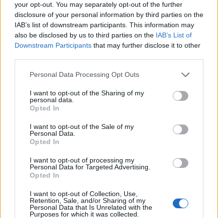
your opt-out. You may separately opt-out of the further
százalékosak voltak. Ez ugyan enyhe lassulást
disclosure of your personal information by third parties on the
jelent a megelőző negyedév 0.9 százalékos
IAB’s list of downstream participants. This information may
üteméhez viszonyítva, ám továbbra is
also be disclosed by us to third parties on the
IAB’s List of
robosztusnak mondható.
Downstream Participants
that may further disclose it to other
third parties.
A már sokat hangoztatott euróövezeti felívelés így
Personal Data Processing Opt Outs
látványosan tartós maradt, a mögöttünk lévő 12 hónapban
3.1 százalékkal emelkedett a GDP. Ez is csak moderált
I want to opt-out of the Sharing of my
personal data.
lassulásnak számít a tavalyi negyedik negyedéves 3.3
Opted In
százalék után.Az enyhén lassabb növekedési tempó - mint
a várakozásoknál kedvezőbb adat is - Németországnak
I want to opt-out of the Sale of my
Personal Data.
köszönhető. Januárban a legnagyobb európai...
Opted In
I want to opt-out of processing my
Personal Data for Targeted Advertising.
KEDVES OLVASÓNK!
Opted In
A keresett cikk a portfolio.hu hírarchívumához
I want to opt-out of Collection, Use,
tartozik, melynek olvasása előfizetéses
Retention, Sale, and/or Sharing of my
Personal Data that Is Unrelated with the
regisztrációhoz kötött.
Purposes for which it was collected.