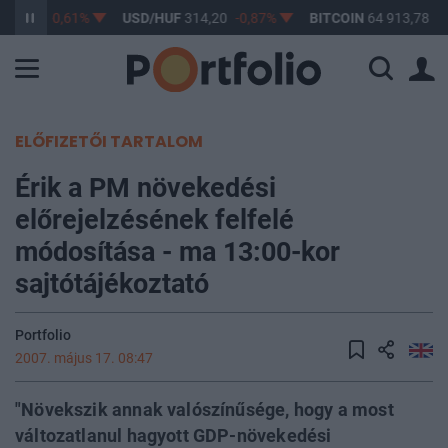
363,17
-0,61%
USD/HUF
314,20
-0,87%
BITCOIN
64 913,78
0
ELŐFIZETŐI TARTALOM
Érik a PM növekedési
előrejelzésének felfelé
módosítása - ma 13:00-kor
sajtótájékoztató
Portfolio
2007. május 17. 08:47
"Növekszik annak valószínűsége, hogy a most
változatlanul hagyott GDP-növekedési