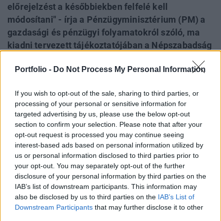
előrejelzést a későbbiekben felfelé kell
módosítani" - írja a Pénzügyminisztérium (PM) a
gazdasági és pénzügyi folyamatokról szóló, ma
kiadni tervezett tájékoztatójában a Népszabadság
értesülése szerint. Ebben várhatóan több olyan
Portfolio -
Do Not Process My Personal Information
tényező módosítását már jelezhetik, amelyek a
GDP-növekedési prognózis emelését is indokolttá
If you wish to opt-out of the sale, sharing to third parties, or
tehetnék. A konzervatív tervezésre és a korábbi
processing of your personal or sensitive information for
nyilatkozatra hivatkozva (csak az első két
targeted advertising by us, please use the below opt-out
negyedévi növekedési adat ismeretében kerülhet
section to confirm your selection. Please note that after your
sor a módosításra) ez azonban egyelőre még várat
opt-out request is processed you may continue seeing
interest-based ads based on personal information utilized by
magára.
us or personal information disclosed to third parties prior to
your opt-out. You may separately opt-out of the further
A tárca ma 13 órakor tartja az áprilisi államháztartási
disclosure of your personal information by third parties on the
folyamatokról szóló szokásos hóközi sajtótájékoztatóját,
IAB’s list of downstream participants. This information may
ezen kerülhetnek majd hivatalosan ismertetésre a lap által
also be disclosed by us to third parties on the
IAB’s List of
már megtudott információk. Az anyag úgy fogalmazhat,
Downstream Participants
that may further disclose it to other
hogy "erős felfelé mutató kockázata van" az idei 2.2%-os
third parties.