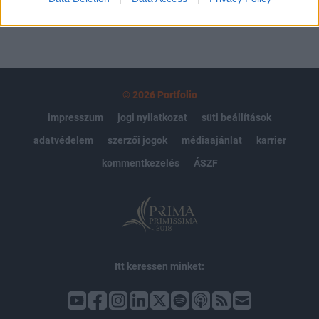
© 2026 Portfolio
impresszum
jogi nyilatkozat
süti beállítások
adatvédelem
szerzői jogok
médiaajánlat
karrier
kommentkezelés
ÁSZF
Itt keressen minket: