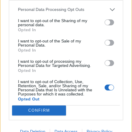
GDP-növekedési előrejelzés felfelé módosításának, de ez a
Personal Data Processing Opt Outs
kedvező folyamatok tartósságának...
I want to opt-out of the Sharing of my
personal data.
Opted In
KEDVES OLVASÓNK!
I want to opt-out of the Sale of my
A keresett cikk a portfolio.hu hírarchívumához
Personal Data.
tartozik, melynek olvasása előfizetéses
Opted In
regisztrációhoz kötött.
I want to opt-out of processing my
Personal Data for Targeted Advertising.
Az előfizetés a következőket tartalmazza:
Opted In
Portfolio.hu teljes cikkarchívum
Kötéslisták: BÉT elmúlt 2 év napon belüli
I want to opt-out of Collection, Use,
Retention, Sale, and/or Sharing of my
kötéslistái
Personal Data that Is Unrelated with the
Purposes for which it was collected.
Opted Out
Előfizetés
CONFIRM
MÁR ELŐFIZETŐNK VAGY?
BEJELENTKEZÉS
Data Deletion
Data Access
Privacy Policy