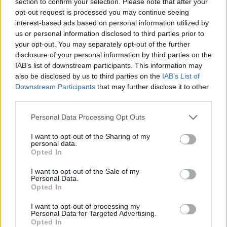
section to confirm your selection. Please note that after your
egyáltalán nem lefutott a mai kamatdöntés
opt-out request is processed you may continue seeing
kimenetele hazánkban, a piac régóta nem
interest-based ads based on personal information utilized by
us or personal information disclosed to third parties prior to
tapasztalt megosztottságot mutat a kamatszint
your opt-out. You may separately opt-out of the further
8%-on tartás és annak 25 bázisponttal történő
disclosure of your personal information by third parties on the
csökkentése között. A kamatdöntés mellett a friss
IAB’s list of downstream participants. This information may
inflációs jelentés is napvilágot lát, melyből
also be disclosed by us to third parties on the
IAB’s List of
várhatóan megismerhetjük a jegybanki stáb
Downstream Participants
that may further disclose it to other
third parties.
álláspontját a gazdaság fehéredési folyamatának
mértékéről, és ennek a bérekre gyakorolt
Personal Data Processing Opt Outs
hatásáról.
I want to opt-out of the Sharing of my
personal data.
A régióban lényeges, potenciálisan piacbefolyásoló
Opted In
makroadat nem lát napvilágot. A fejlett piacokon a
I want to opt-out of the Sale of my
befektetők a kedden megjelenő májusi ZEW német
Personal Data.
gazdasági hangulat-index, illetve a csütörtöki Ifo üzleti
Opted In
környezet-index szintén májusi értékére figyelnek.
I want to opt-out of processing my
Csütörtökön emellett lényeges lesz még a használt lakások
Personal Data for Targeted Advertising.
legfrissebb amerikai értékesítési adata, melyet...
Opted In