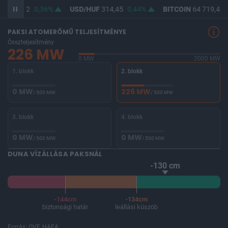
UF
363,02
0,36%
USD/HUF
314,45
0,44%
BITCOIN
64 719,42
PAKSI ATOMERŐMŰ TELJESÍTMÉNYE
Összteljesítmény
226 MW
0 MW
2000 MW
1. blokk
2. blokk
0 MW
226 MW
/ 500 MW
/ 500 MW
3. blokk
4. blokk
0 MW
0 MW
/ 500 MW
/ 500 MW
DUNA VÍZÁLLÁSA PAKSNÁL
-130 cm
-144cm
-134cm
biztonsági határ
leállási küszöb
Forrás: OVF, HAEA