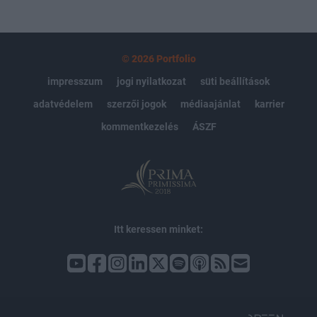
© 2026 Portfolio
impresszum
jogi nyilatkozat
süti beállítások
adatvédelem
szerzői jogok
médiaajánlat
karrier
kommentkezelés
ÁSZF
Itt keressen minket: