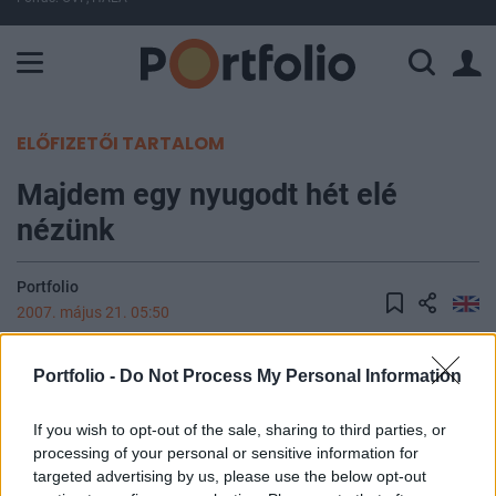
A Paksi Atomerőmű összteljesítménye 226 MW. A Duna vízállá
ELŐFIZETŐI TARTALOM
Majdem egy nyugodt hét elé
nézünk
Portfolio
2007. május 21. 05:50
A mai magyar és négy fejlett piaci makroadatot
Portfolio -
Do Not Process My Personal Information
leszámítva igazán nyugodt hét elé nézhetnénk, ha
csak a várható makrogazdasági közzétételeket
If you wish to opt-out of the sale, sharing to third parties, or
processing of your personal or sensitive information for
nézzük a következő öt napra. Amint már saját
targeted advertising by us, please use the below opt-out
felmérésünkben is felhívtuk rá a figyelmet,