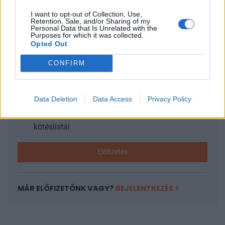
I want to opt-out of Collection, Use,
Retention, Sale, and/or Sharing of my
KEDVES OLVASÓNK!
Personal Data that Is Unrelated with the
Purposes for which it was collected.
Opted Out
A keresett cikk a portfolio.hu hírarchívumához
tartozik, melynek olvasása előfizetéses
CONFIRM
regisztrációhoz kötött.
Az előfizetés a következőket tartalmazza:
Data Deletion
Data Access
Privacy Policy
Portfolio.hu teljes cikkarchívum
Kötéslisták: BÉT elmúlt 2 év napon belüli
kötéslistái
Előfizetés
MÁR ELŐFIZETŐNK VAGY?
BEJELENTKEZÉS