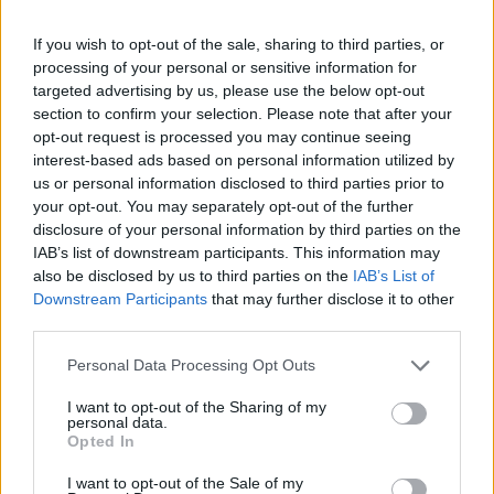
voltak meglepetések.
If you wish to opt-out of the sale, sharing to third parties, or
A várakozásokat meghaladó mértékben bővült a lakossági
processing of your personal or sensitive information for
fogyasztás (5.1 százalékról 6.9 százalékig gyorsult), így
targeted advertising by us, please use the below opt-out
továbbra is a belső kereslet tekinthető a GDP-növekedés
section to confirm your selection. Please note that after your
egyik fő motorjának. Ugyan a munkaerőpiac havi adatai
opt-out request is processed you may continue seeing
alapján az elemzők számítottak élénkülésre, de nem
interest-based ads based on personal information utilized by
ekkorára.A tíz éve nem látott mértékű lakossági
us or personal information disclosed to third parties prior to
your opt-out. You may separately opt-out of the further
fogyasztásbővülésen túl a beruházások...
disclosure of your personal information by third parties on the
IAB’s list of downstream participants. This information may
also be disclosed by us to third parties on the
IAB’s List of
KEDVES OLVASÓNK!
Downstream Participants
that may further disclose it to other
A keresett cikk a portfolio.hu hírarchívumához
third parties.
tartozik, melynek olvasása előfizetéses
Personal Data Processing Opt Outs
regisztrációhoz kötött.
I want to opt-out of the Sharing of my
Az előfizetés a következőket tartalmazza:
personal data.
Opted In
Portfolio.hu teljes cikkarchívum
Kötéslisták: BÉT elmúlt 2 év napon belüli
I want to opt-out of the Sale of my