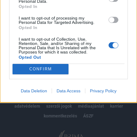
kötéslistái
Personal Data.
Opted In
Előfizetés
I want to opt-out of processing my
Personal Data for Targeted Advertising.
Opted In
MÁR ELŐFIZETŐNK VAGY?
BEJELENTKEZÉS
I want to opt-out of Collection, Use,
Retention, Sale, and/or Sharing of my
Personal Data that Is Unrelated with the
Purposes for which it was collected.
Opted Out
CONFIRM
© 2026 Portfolio
Data Deletion
Data Access
Privacy Policy
impresszum
jogi nyilatkozat
süti beállítások
adatvédelem
szerzői jogok
médiaajánlat
karrier
kommentkezelés
ÁSZF