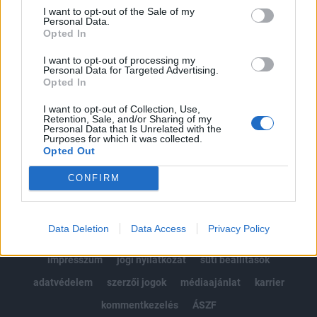
Portfolio.hu teljes cikkarchívum
I want to opt-out of the Sale of my
Personal Data.
Kötéslisták: BÉT elmúlt 2 év napon belüli
Opted In
kötéslistái
I want to opt-out of processing my
Personal Data for Targeted Advertising.
Előfizetés
Opted In
I want to opt-out of Collection, Use,
Retention, Sale, and/or Sharing of my
MÁR ELŐFIZETŐNK VAGY?
BEJELENTKEZÉS
Personal Data that Is Unrelated with the
Purposes for which it was collected.
Opted Out
CONFIRM
Data Deletion
Data Access
Privacy Policy
© 2026 Portfolio
impresszum
jogi nyilatkozat
süti beállítások
adatvédelem
szerzői jogok
médiaajánlat
karrier
kommentkezelés
ÁSZF