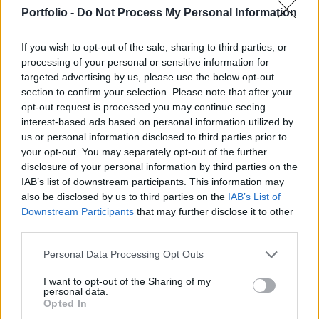
arányának süllyedése következtében. Az index
Portfolio -
Do Not Process My Personal Information
45-ről 46.2 pontra emelkedett, ennél magasabb
értékű utoljára tavaly júniusban volt a mutató.
If you wish to opt-out of the sale, sharing to third parties, or
processing of your personal or sensitive information for
Kapcsolódó cikkünk2007.06.06 10:26Éves csúcson a
targeted advertising by us, please use the below opt-out
vállalati bizalomAz Ecostat felmérése alapján a következő
section to confirm your selection. Please note that after your
fél évben a nemzetgazdasági feltételek javulásában bízik a
opt-out request is processed you may continue seeing
kkv-k egyharmada, szinten maradását valószínűsíti 36
interest-based ads based on personal information utilized by
us or personal information disclosed to third parties prior to
százalékuk. A pesszimista előrejelzések aránya az egy
your opt-out. You may separately opt-out of the further
évvel ezelőtti szintre esett vissza, mértéke 31 százalék.
disclosure of your personal information by third parties on the
Saját vállalatuk rövid távú kilátásainak...
IAB’s list of downstream participants. This information may
also be disclosed by us to third parties on the
IAB’s List of
Downstream Participants
that may further disclose it to other
KEDVES OLVASÓNK!
third parties.
A keresett cikk a portfolio.hu hírarchívumához
Personal Data Processing Opt Outs
tartozik, melynek olvasása előfizetéses
regisztrációhoz kötött.
I want to opt-out of the Sharing of my
personal data.
Opted In
Az előfizetés a következőket tartalmazza: