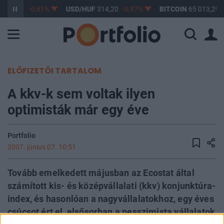
363,17
-0,61%
USD/HUF
314,20
-0,87%
BITCOIN
65 013,29
ELŐFIZETŐI TARTALOM
A kkv-k sem voltak ilyen
optimisták már egy éve
Portfolio
2007. június 07. 10:51
Tovább emelkedett májusban az Ecostat által
számított kis- és középvállalati (kkv) konjunktúra-
index, és hasonlóan a nagyvállalatokhoz, egy éves
csúcsot ért el, elsősorban a pesszimista vállalatok