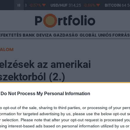
R/HUF
363,33
-0,57%
USD/HUF
314,25
-0,86%
BITCOIN
64 56
EFEKTETÉS
BANK
DEVIZA
GAZDASÁG
GLOBÁL
UNIÓS FORRÁ
TALOM
elzések az amerikai
szektorból (2.)
-
Do Not Process My Personal Information
to opt-out of the sale, sharing to third parties, or processing of your per
formation for targeted advertising by us, please use the below opt-out s
knál is jobban esett vissza a megkezdett házépítése
r selection. Please note that after your opt-out request is processed y
ban májusban. A 2.1 százalékos csökkenés 1.474 milli
eing interest-based ads based on personal information utilized by us or