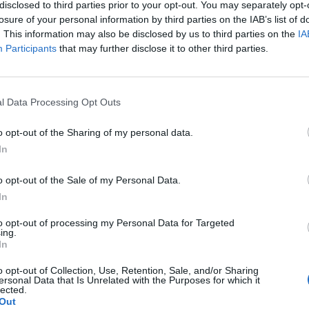
nzusos 1.485 millió helyett. A jelentés pozitív oldalá
disclosed to third parties prior to your opt-out. You may separately opt-
okat jobban jelző kiadott engedélyek évesített mutatój
losure of your personal information by third parties on the IAB’s list of
. This information may also be disclosed by us to third parties on the
IA
zintén nagyobb változás az előre jelzettnél (konszenzu
Participants
that may further disclose it to other third parties.
ellenére, hogy egyik kedvező, másik negatív, aránylag jól kiolv
k. A kereslet és a kínálat nem igazán találja meg egymást, hiáb
ngedélyek, az április korrigált adat több éve legalacsonyabb ér
l Data Processing Opt Outs
ndeződésnek értékelhetjük, nem látszik javuló trend....
o opt-out of the Sharing of my personal data.
In
ASÓNK!
o opt-out of the Sale of my Personal Data.
a portfolio.hu hírarchívumához tartozik, melynek olvasása előf
In
ötött.
to opt-out of processing my Personal Data for Targeted
övetkezőket tartalmazza:
ing.
In
 teljes cikkarchívum
 BÉT elmúlt 2 év napon belüli
o opt-out of Collection, Use, Retention, Sale, and/or Sharing
ersonal Data that Is Unrelated with the Purposes for which it
lected.
Out