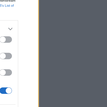
ődik.
 downstream
B’s List of
nap 119,025 tonnára.
an elfelejteni,
sban 2.5%-kal esett
izetéses