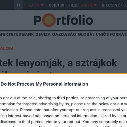
R/HUF
363,17
-0,61%
USD/HUF
314,20
-0,87%
BITCOIN
64 87
EFEKTETÉS
BANK
DEVIZA
GAZDASÁG
GLOBÁL
UNIÓS FORRÁ
TALOM
tek lenyomják, a sztrájkok
ák a rézárat
-
Do Not Process My Personal Information
to opt-out of the sale, sharing to third parties, or processing of your per
formation for targeted advertising by us, please use the below opt-out s
r selection. Please note that after your opt-out request is processed y
nt a réz árfolyama Shanghaiban, 0.9%-ot pedig Londo
eing interest-based ads based on personal information utilized by us or
etek hatására. Ez felerősíti azon félelmeket, miszerint
disclosed to third parties prior to your opt-out. You may separately opt-