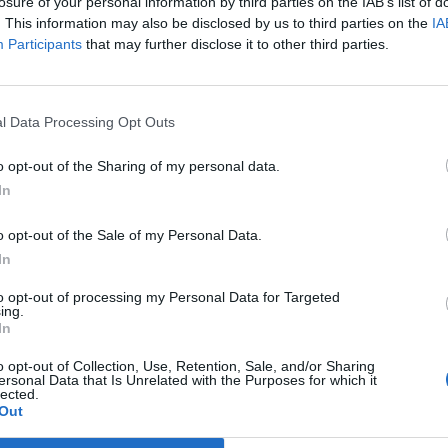
romos vezetékek, illletve a vízvezetékek felől mérsékl
losure of your personal information by third parties on the IAB’s list of
. This information may also be disclosed by us to third parties on the
IA
t raktárkészletek 1,200 tonnával, vagyis 1%-kal gyarapodtak teg
Participants
that may further disclose it to other third parties.
ávú változásait nagy figyelemmel követi a piac, nem szabad azonb
időtávot figyelve relatíve alacsony szinten tartózkodnak. Máju
l korábbi szintekhez képest a vezeték és kábel kivitel....
l Data Processing Opt Outs
o opt-out of the Sharing of my personal data.
ASÓNK!
In
a portfolio.hu hírarchívumához tartozik, melynek olvasása előf
o opt-out of the Sale of my Personal Data.
ötött.
In
övetkezőket tartalmazza:
to opt-out of processing my Personal Data for Targeted
 teljes cikkarchívum
ing.
 BÉT elmúlt 2 év napon belüli
In
o opt-out of Collection, Use, Retention, Sale, and/or Sharing
ersonal Data that Is Unrelated with the Purposes for which it
lected.
Előfizetés
Out