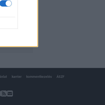
ánlat
karrier
kommentkezelés
ÁSZF