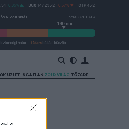
54
0,05%
BUX
147 236,2
-0,57%
OTP
46 250
-1,07%
MO
LÁSA PAKSNÁL
Forrás: OVF, HAEA
-130 cm
m
biztonsági határ
-134cm
leállási küszöb
 a leállási küszöb -134 cm.
SOK
ÜZLET
INGATLAN
ZÖLD VILÁG
TŐZSDE
sonal or