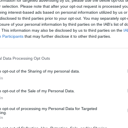
formation for targeted advertising by us, please use the below opt-out s
r selection. Please note that after your opt-out request is processed y
eing interest-based ads based on personal information utilized by us or
disclosed to third parties prior to your opt-out. You may separately opt-
losure of your personal information by third parties on the IAB’s list of
s esést követően ma stagnál az arany azonnali árfolya
. This information may also be disclosed by us to third parties on the
IA
átott szinteken tartózkodik. Az elmúlt napok csökke
Participants
that may further disclose it to other third parties.
FED kamatdöntés előtti profitrealizálásoknak, a csökke
nak, miszerint a dollár erősödése megállhat.
l Data Processing Opt Outs
kedésétől való félelem a világ meghatározó országaiban az aran
 árfolyamára negatív hatással van nyilatkozta a marketwatch.
o opt-out of the Sharing of my personal data.
Desk.com elemzője. A piac magas likviditásában szerepe volt a t
In
knak is, állítja Mark O'Bryrne, a Gold&Silver Investment igazgatój
o opt-out of the Sale of my Personal Data.
In
ASÓNK!
to opt-out of processing my Personal Data for Targeted
a portfolio.hu hírarchívumához tartozik, melynek olvasása előf
ing.
ötött.
In
övetkezőket tartalmazza: