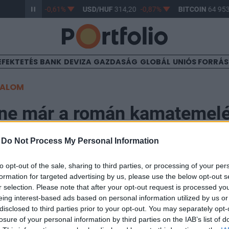
/HUF
363,17
-0,61%
USD/HUF
314,20
-0,87%
BITCOIN
64 953
EFEKTETÉS
BANK
DEVIZA
GAZDASÁG
GLOBÁL
UNIÓS FORRÁ
TALOM
enne már a román kamatemel
-
Do Not Process My Personal Information
37
to opt-out of the sale, sharing to third parties, or processing of your per
formation for targeted advertising by us, please use the below opt-out s
százalékról 6 százalékra ugrott fel az infláció Román
r selection. Please note that after your opt-out request is processed y
 messze meghaladja a jegybank által célként megjel
eing interest-based ads based on personal information utilized by us or
szintet. Az elemzők kamatemelésekre számítanak.
disclosed to third parties prior to your opt-out. You may separately opt-
losure of your personal information by third parties on the IAB’s list of