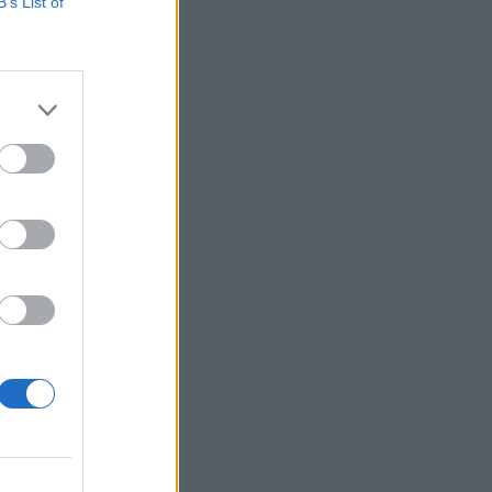
 hanem a GDP-
B’s List of
ülés biztos jele. Ez
inflációs nyomás
izetéses