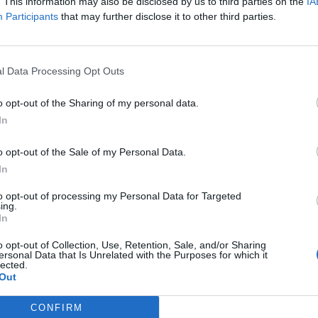
adulását nem csak az élelmiszerárak gyors emelkedése okozza,
. This information may also be disclosed by us to third parties on the
IA
Participants
that may further disclose it to other third parties.
nagyobb tempóban emelkedő fogyasztási kereslet is, ami a túlhev
nsúly romlását is, ami miatt viszont a lej nem erősödik, így az 
meztetnek a piaci elemzők. A román fizetőeszköz a gazdaság...
l Data Processing Opt Outs
ASÓNK!
o opt-out of the Sharing of my personal data.
In
a portfolio.hu hírarchívumához tartozik, melynek olvasása előf
ötött.
o opt-out of the Sale of my Personal Data.
övetkezőket tartalmazza:
In
 teljes cikkarchívum
to opt-out of processing my Personal Data for Targeted
 BÉT elmúlt 2 év napon belüli
ing.
In
o opt-out of Collection, Use, Retention, Sale, and/or Sharing
ersonal Data that Is Unrelated with the Purposes for which it
Előfizetés
lected.
Out
NK VAGY?
BEJELENTKEZÉS
CONFIRM