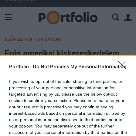
A Paksi Atomerőmű összteljesítménye 225 MW. A Duna vízállá
ELŐFIZETŐI TARTALOM
Erős amerikai kiskereskedelem
Portfolio -
Do Not Process My Personal Information
Portfolio
2007. október 12. 14:46
If you wish to opt-out of the sale, sharing to third parties, or
processing of your personal or sensitive information for
0.6%-kal bővült szeptemberben az USA-ban a
targeted advertising by us, please use the below opt-out
kiskereskedelmi forgalom a várt 0.2% helyett. A
section to confirm your selection. Please note that after your
opt-out request is processed you may continue seeing
növekedés mögött elsősorban az
interest-based ads based on personal information utilized by
üzemanyagforgalom meglódulása áll, illetve az
us or personal information disclosed to third parties prior to
autóértékesítés is jelentős volt. Autók nélkül a
your opt-out. You may separately opt-out of the further
bővülés 0.4%-ot tett ki, ami majdnem teljesen
disclosure of your personal information by third parties on the