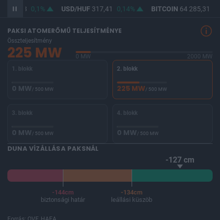
F
365,78
0,1%
USD/HUF
317,41
0,14%
BITCOIN
64 285,31
0,
PAKSI ATOMERŐMŰ TELJESÍTMÉNYE
Összteljesítmény
225 MW
0 MW
2000 MW
1. blokk
2. blokk
0 MW
225 MW
/ 500 MW
/ 500 MW
3. blokk
4. blokk
0 MW
0 MW
/ 500 MW
/ 500 MW
DUNA VÍZÁLLÁSA PAKSNÁL
-127 cm
-144cm
-134cm
biztonsági határ
leállási küszöb
Forrás: OVF, HAEA