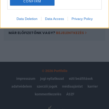
CONFIRM
kötéslistái
Előfizetés
Data Deletion
Data Access
Privacy Policy
MÁR ELŐFIZETŐNK VAGY?
BEJELENTKEZÉS
© 2026 Portfolio
impresszum
jogi nyilatkozat
süti beállítások
adatvédelem
szerzői jogok
médiaajánlat
karrier
kommentkezelés
ÁSZF