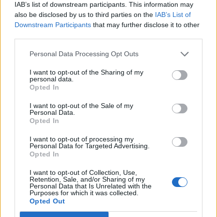
megegyezett az erre vonatkozó várakozásokkal.
IAB’s list of downstream participants. This information may
also be disclosed by us to third parties on the
IAB’s List of
Downstream Participants
that may further disclose it to other
A kiskereskedelmi forgalom az utóbbi egy évben 5%-kal,
third parties.
tehát igen jelentősen bővült. Az amerikai fogyasztás tahát
továbbra is viszonylag dinamikus, csak egyes
Personal Data Processing Opt Outs
részterületeken volt tapasztalható elbizonytalanodás az
utóbbi időszakban. Az adatok egyelőre azt mutatják, hogy
I want to opt-out of the Sharing of my
personal data.
az ingatlanpiacon mutatkozó zavarok, a hitelkondíciók
Opted In
szigorodása még nem rontotta érdemben a fogyasztási...
I want to opt-out of the Sale of my
Personal Data.
Opted In
KEDVES OLVASÓNK!
I want to opt-out of processing my
A keresett cikk a portfolio.hu hírarchívumához
Personal Data for Targeted Advertising.
Opted In
tartozik, melynek olvasása előfizetéses
regisztrációhoz kötött.
I want to opt-out of Collection, Use,
Retention, Sale, and/or Sharing of my
Personal Data that Is Unrelated with the
Az előfizetés a következőket tartalmazza:
Purposes for which it was collected.
Portfolio.hu teljes cikkarchívum
Opted Out
Kötéslisták: BÉT elmúlt 2 év napon belüli