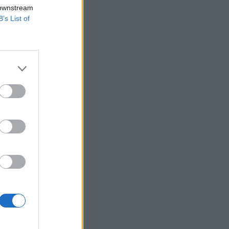
 ám legalább 7.7
 downstream
B’s List of
ekedési
lett hozni a
észében nem lesz
s...
izetéses