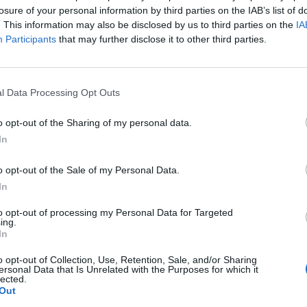
orodása láttán mindössze 2 százalékos GDP-bővülést,
losure of your personal information by third parties on the IAB’s list of
iót vár az idénre.
. This information may also be disclosed by us to third parties on the
IA
Participants
that may further disclose it to other third parties.
giós országban minimálisan felfelé kellett módosítanunk a növ
ddig Magyarország estében 2.7 százalékról jelentősen lejjebb kel
Bartha Attila, a kutatóintézet szakértője. Bár az év hátralévő r
l Data Processing Opt Outs
dasági eredmény, mint a második negyedévben volt, a negyedéve
o opt-out of the Sharing of my personal data.
In
ASÓNK!
a portfolio.hu hírarchívumához tartozik, melynek olvasása előf
o opt-out of the Sale of my Personal Data.
ötött.
In
övetkezőket tartalmazza:
to opt-out of processing my Personal Data for Targeted
ing.
 teljes cikkarchívum
In
 BÉT elmúlt 2 év napon belüli
o opt-out of Collection, Use, Retention, Sale, and/or Sharing
ersonal Data that Is Unrelated with the Purposes for which it
lected.
Out
Előfizetés