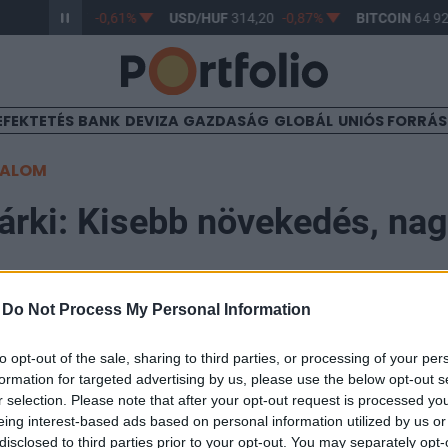
R/HUF
363,17
-0,61%
USD/HUF
314,20
-0,87%
BITCOIN
64 927
EFEKTETÉS
BANK
DEVIZA
GAZDASÁG
GLOBÁL
UNIÓS FORRÁ
TALOM
árki: Kisebb növekedés, na
-
Do Not Process My Personal Information
53
to opt-out of the sale, sharing to third parties, or processing of your per
formation for targeted advertising by us, please use the below opt-out s
tották az elmúlt hónapok eseményei a gazdasági kilátá
r selection. Please note that after your opt-out request is processed y
et a láthatóan visszafogott gazdasági teljesítmény és a
eing interest-based ads based on personal information utilized by us or
disclosed to third parties prior to your opt-out. You may separately opt-