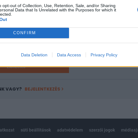
o opt-out of Collection, Use, Retention, Sale, and/or Sharing
a portfolio.hu hírarchívumához tartozik, melynek olvasása előf
ersonal Data that Is Unrelated with the Purposes for which it
lected.
ötött.
Out
övetkezőket tartalmazza:
CONFIRM
 teljes cikkarchívum
 BÉT elmúlt 2 év napon belüli
Data Deletion
Data Access
Privacy Policy
Előfizetés
NK VAGY?
BEJELENTKEZÉS
latkozat
süti beállítások
adatvédelem
szerzői jogok
médiaaj