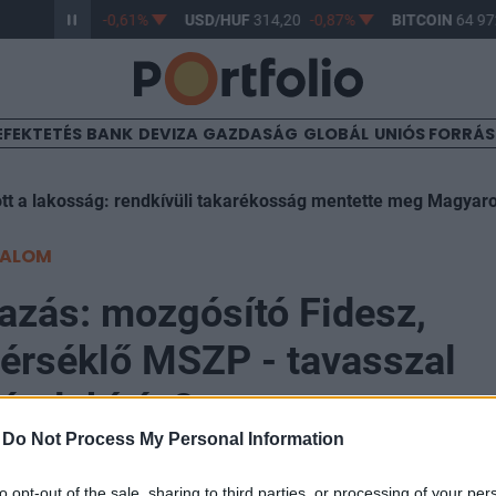
/HUF
363,17
-0,61%
USD/HUF
314,20
-0,87%
BITCOIN
64 972
EFEKTETÉS
BANK
DEVIZA
GAZDASÁG
GLOBÁL
UNIÓS FORRÁ
tt a lakosság: rendkívüli takarékosság mentette meg Magyaro
TALOM
zás: mozgósító Fidesz,
érséklő MSZP - tavasszal
talakítás?
-
Do Not Process My Personal Information
to opt-out of the sale, sharing to third parties, or processing of your per