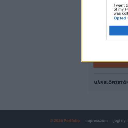
I want t
A keresett cikk 
of my P
was col
regisztrációhoz k
Opted 
Az előfizetés a k
Portfolio.hu
Kötéslisták:
kötéslistái
MÁR ELŐFIZETŐ
© 2026 Portfolio
impresszum
jogi nyi