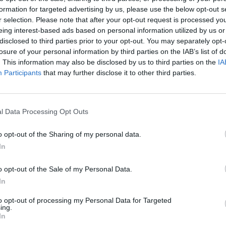
formation for targeted advertising by us, please use the below opt-out s
r selection. Please note that after your opt-out request is processed y
itűzött népszavazáson való minél nagyobb arányú rész
eing interest-based ads based on personal information utilized by us or
tott tegnapi megszólalásában Orbán Viktor, a Fidesz 
disclosed to third parties prior to your opt-out. You may separately opt-
losure of your personal information by third parties on the IAB’s list of
merik, hogy jelenleg nincs esély megnyerni a referendu
. This information may also be disclosed by us to third parties on the
IA
Világgazdaság azt jelzi, hogy míg Szetey Gábor távoz
Participants
that may further disclose it to other third parties.
ősebb személyi változás nem történik a kabinetben, ad
 markánsabb kormányátalakítást valószínűsítenek a l
ető szocialista politikusok. Ezt azonban egyelőre taga
l Data Processing Opt Outs
tt, mert a tavaszi átalakításokat semmiképp sem akar
mmal és annak üzenetével - teszi hozzá a lap.
o opt-out of the Sharing of my personal data.
In
p a Polgárok Házában azt hangsúlyozta, hogy a népszavazás ko
ugságok megállítására. Ezért arra szólított fel, hogy nem elég ot
o opt-out of the Sale of my Personal Data.
a ellen, hanem el kell menni szavazni, különben jönnek az újab
In
t be az eseményről a Magyar Nemzet. Egy friss felmérés...
to opt-out of processing my Personal Data for Targeted
ing.
In
ASÓNK!