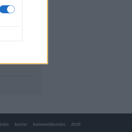
izetéses
ánlat
karrier
kommentkezelés
ÁSZF