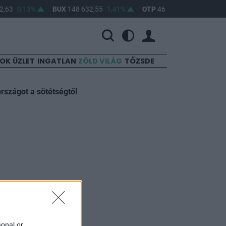
,63
0,13%
BUX
148 632,55
1,41%
OTP
46 890
2,16%
MO
SOK
ÜZLET
INGATLAN
ZÖLD VILÁG
TŐZSDE
rszágot a sötétségtől
sonal or