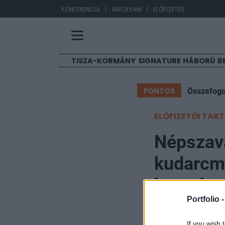
|
|
EUR
KONFERENCIA
ÁRFOLYAM
ELŐFIZETÉS
TISZA-KORMÁNY
SIGNATURE
HÁBORÚ
B
FONTOS
Összefogo
ELŐFIZETŐI TAR
Népszava
kudarcm
kormányá
Portfolio 
Portfolio
If you wish 