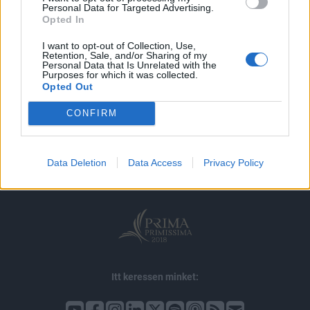
MÁR ELŐFIZETŐNK VAGY?
BEJELENTKEZÉS
Personal Data for Targeted Advertising.
Opted In
I want to opt-out of Collection, Use,
Retention, Sale, and/or Sharing of my
Personal Data that Is Unrelated with the
Purposes for which it was collected.
Opted Out
© 2026 Portfolio
CONFIRM
impresszum
jogi nyilatkozat
süti beállítások
adatvédelem
szerzői jogok
médiaajánlat
karrier
Data Deletion
Data Access
Privacy Policy
kommentkezelés
ÁSZF
Itt keressen minket: