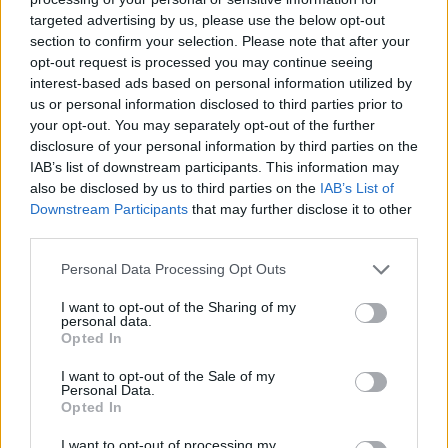
targeted advertising by us, please use the below opt-out
szemben.
section to confirm your selection. Please note that after your
opt-out request is processed you may continue seeing
Kérdezzen Ön is a pénzügyminisztertől!
interest-based ads based on personal information utilized by
us or personal information disclosed to third parties prior to
your opt-out. You may separately opt-out of the further
KEDVES OLVASÓNK!
disclosure of your personal information by third parties on the
A keresett cikk a portfolio.hu hírarchívumához
IAB’s list of downstream participants. This information may
also be disclosed by us to third parties on the
IAB’s List of
tartozik, melynek olvasása előfizetéses
Downstream Participants
that may further disclose it to other
regisztrációhoz kötött.
third parties.
Az előfizetés a következőket tartalmazza:
Personal Data Processing Opt Outs
Portfolio.hu teljes cikkarchívum
Kötéslisták: BÉT elmúlt 2 év napon belüli
I want to opt-out of the Sharing of my
personal data.
kötéslistái
Opted In
I want to opt-out of the Sale of my
Előfizetés
Personal Data.
Opted In
I want to opt-out of processing my